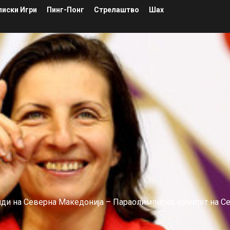
иски Игри
Пинг-Понг
Стрелаштво
Шах
лиди на Северна Македонија – Параолимписко комитет на С