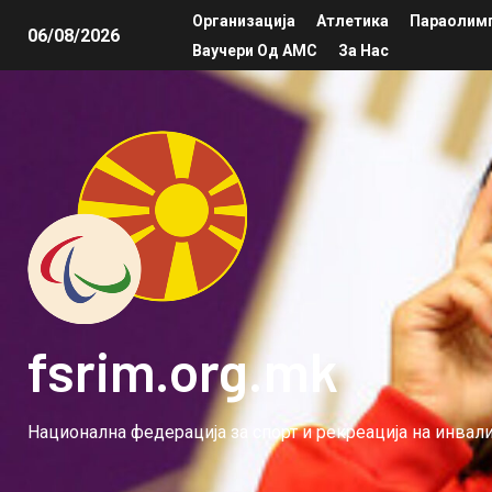
Организација
Атлетика
Параолимп
06/08/2026
Ваучери Од АМС
За Нас
fsrim.org.mk
Национална федерација за спорт и рекреација на инва