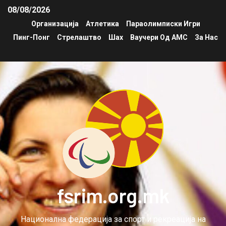
08/08/2026
Организација
Атлетика
Параолимписки Игри
Пинг-Понг
Стрелаштво
Шах
Ваучери Од АМС
За Нас
fsrim.org.mk
Национална федерација за спорт и рекреација на