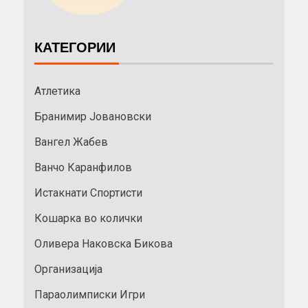
КАТЕГОРИИ
Атлетика
Бранимир Јовановски
Вангел Жабев
Ванчо Каранфилов
Истакнати Спортисти
Кошарка во колички
Оливера Наковска Бикова
Организација
Параолимписки Игри