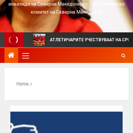
инвалиди на Северна Македонија – Параолимписко
комитет на Северна Македонија
S
АТЛЕТИЧАРИТЕ УЧЕСТВУВААТ НА СРБИЈА ОПЕН 20
Home