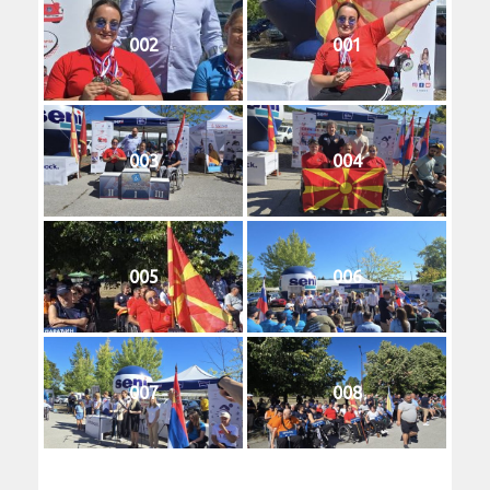
002
001
003
004
005
006
007
008