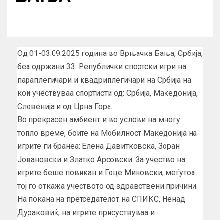
Од 01-03.09.2025 година во Врњачка Бања, Србија,
беа одржани 33. Републички спортски игри на
параплегичари и квадриплегичари на Србија на
кои учествуваа спортисти од: Србија, Македонија,
Словенија и од Црна Гора.
Во прекрасен амбиент и во услови на многу
топло време, боите на Мобилност Македонија на
игрите ги бранеа: Елена Давитковска, Зоран
Јовановски и Златко Арсовски. За учество на
игрите беше повикан и Гоце Миновски, меѓутоа
тој го откажа учеството од здравствени причини.
На покана на претседателот на СПИКС, Ненад
Дураковиќ, на игрите присуствуваа и