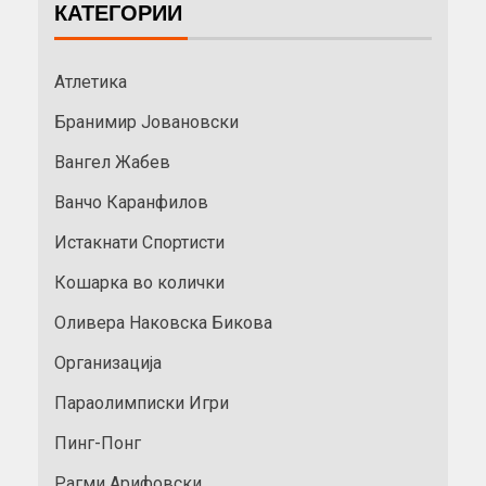
КАТЕГОРИИ
Атлетика
Бранимир Јовановски
Вангел Жабев
Ванчо Каранфилов
Истакнати Спортисти
Кошарка во колички
Оливера Наковска Бикова
Организација
Параолимписки Игри
Пинг-Понг
Рагми Арифовски