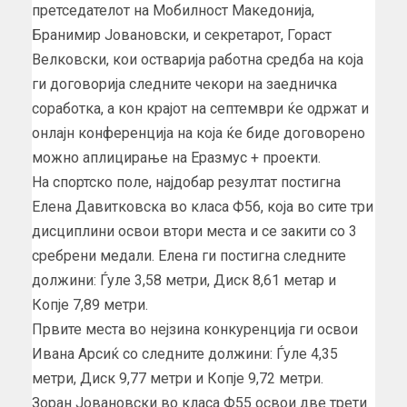
претседателот на Мобилност Македонија,
Бранимир Јовановски, и секретарот, Гораст
Велковски, кои остварија работна средба на која
ги договорија следните чекори на заедничка
соработка, а кон крајот на септември ќе одржат и
онлајн конференција на која ќе биде договорено
можно аплицирање на Еразмус + проекти.
На спортско поле, најдобар резултат постигна
Елена Давитковска во класа Ф56, која во сите три
дисциплини освои втори места и се закити со 3
сребрени медали. Елена ги постигна следните
должини: Ѓуле 3,58 метри, Диск 8,61 метар и
Копје 7,89 метри.
Првите места во нејзина конкуренција ги освои
Ивана Арсиќ со следните должини: Ѓуле 4,35
метри, Диск 9,77 метри и Копје 9,72 метри.
Зоран Јовановски во класа Ф55 освои две трети