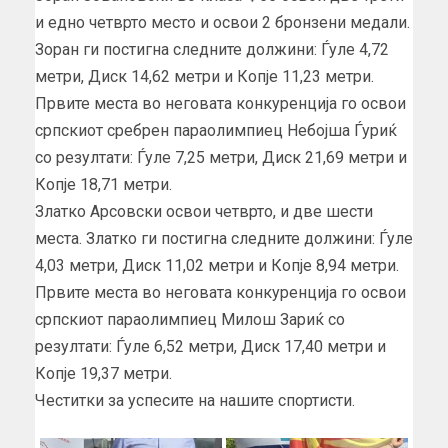
и едно четврто место и освои 2 бронзени медали.
Зоран ги постигна следните должини: Ѓуле 4,72
метри, Диск 14,62 метри и Копје 11,23 метри.
Првите места во неговата конкуренција го освои
српскиот сребрен параолимпиец Небојша Ѓуриќ
со резултати: Ѓуле 7,25 метри, Диск 21,69 метри и
Копје 18,71 метри.
Златко Арсовски освои четврто, и две шести
места. Златко ги постигна следните должини: Ѓуле
4,03 метри, Диск 11,02 метри и Копје 8,94 метри.
Првите места во неговата конкуренција го освои
српскиот параолимпиец Милош Зариќ со
резултати: Ѓуле 6,52 метри, Диск 17,40 метри и
Копје 19,37 метри.
Честитки за успесите на нашите спортисти.