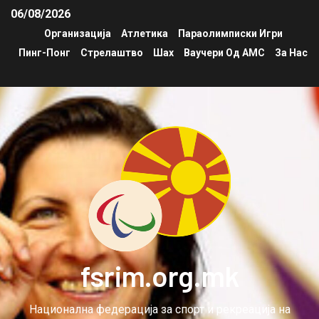
06/08/2026
Организација
Атлетика
Параолимписки Игри
Пинг-Понг
Стрелаштво
Шах
Ваучери Од АМС
За Нас
fsrim.org.mk
Национална федерација за спорт и рекреација на