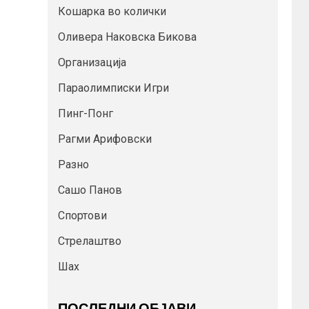
Кошарка во колички
Оливера Наковска Бикова
Организација
Параолимписки Игри
Пинг-Понг
Рагми Арифовски
Разно
Сашо Панов
Спортови
Стрелаштво
Шах
ПОСЛЕДНИ ОБЈАВИ