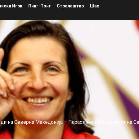
иски Игри
Пинг-Понг
Стрелаштво
Шах
лиди на Северна Македонија – Параолимписко комитет на С