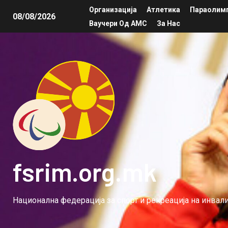
Организација
Атлетика
Параолимп
08/08/2026
Ваучери Од АМС
За Нас
fsrim.org.mk
Национална федерација за спорт и рекреација на инва