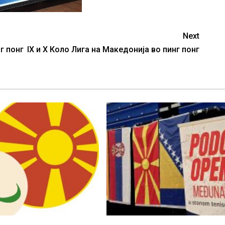
Next
г понг
IX и X Коло Лига на Македонија во пинг понг