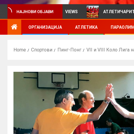
ативен билтен за VIEWS
АТЛЕТИЧАРИТЕ УЧЕСТВУВАА
НАЈНОВИ ОБЈАВИ
ОРГАНИЗАЦИЈА
АТЛЕТИКА
ПАРАОЛИМ
Home
Спортови
Пинг-Понг
VII и VIII Коло Лига