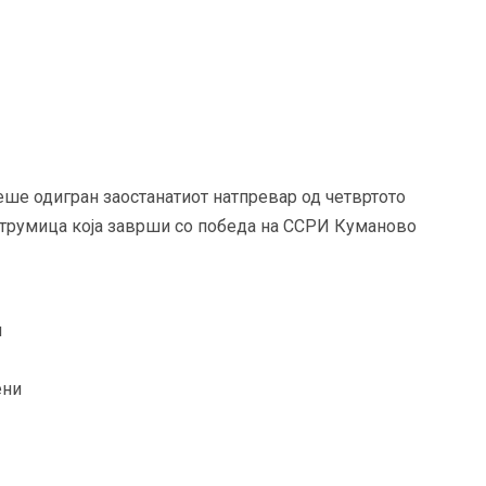
3
ше одигран заостанатиот натпревар од четвртото
трумица која заврши со победа на ССРИ Куманово
и
ени