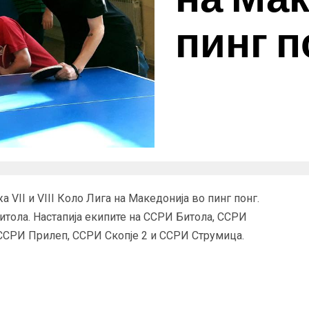
пинг п
а VII и VIII Коло Лига на Македонија во пинг понг.
тола. Настапија екипите на ССРИ Битола, ССРИ
ССРИ Прилеп, ССРИ Скопје 2 и ССРИ Струмица.