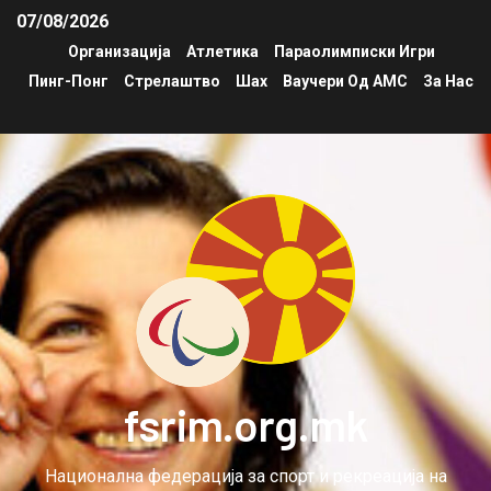
07/08/2026
Организација
Атлетика
Параолимписки Игри
Пинг-Понг
Стрелаштво
Шах
Ваучери Од АМС
За Нас
fsrim.org.mk
Национална федерација за спорт и рекреација на