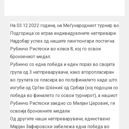
На 03.12.2022 година, на Меѓународниот турнир во
Подгорица се играа индивидуалните натпревари.
Најдобар успех од нашите пингпонгари постигна
Рубинчо Ристески во класа 8, кој го освои
бронзениот медал.
Рубинчо со една победа и еден пораз во својата
група од 3 натпреварувачи, како второпласиран
во групата се пласира во полуфиналето каде што
изгуби од Срѓан Шќекиќ од Србија (кој подоцна со
победа во финалето го освои турнирот), а нашиот
Рубинчо Ристески заедно со Милјан Церовиќ, ги
освоија бронзените медали.
Од другите наши натпреварувачи, единствено
Марјан Зафировски забележа една победа во