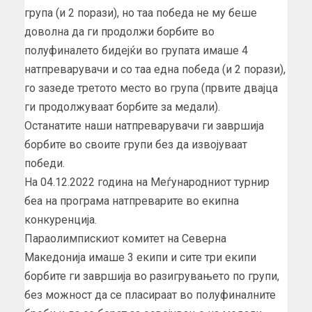
група (и 2 порази), но таа победа не му беше
доволна да ги продолжи борбите во
полуфиналето бидејќи во групата имаше 4
натпреварувачи и со таа една победа (и 2 порази),
го зазеде третото место во група (првите двајца
ги продолжуваат борбите за медали).
Останатите наши натпреварувачи ги завршија
борбите во своите групи без да извојуваат
победи.
На 04.12.2022 година на Меѓународниот турнир
беа на програма натпреварите во екипна
конкуренција.
Параолимпискиот комитет на Северна
Македонија имаше 3 екипи и сите три екипи
борбите ги завршија во разигрувањето по групи,
без можност да се пласираат во полуфиналните