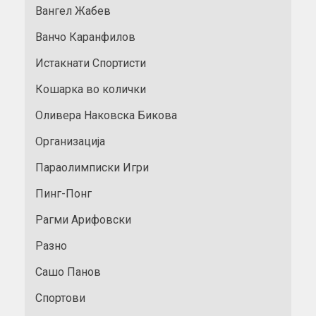
Вангел Жабев
Ванчо Каранфилов
Истакнати Спортисти
Кошарка во колички
Оливера Наковска Бикова
Организација
Параолимписки Игри
Пинг-Понг
Рагми Арифовски
Разно
Сашо Панов
Спортови