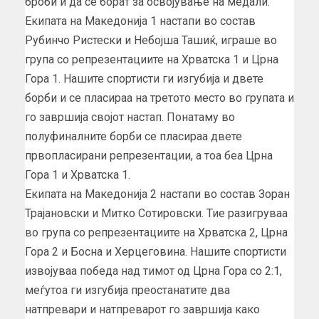
броби и да се борат за освојување на медали.
Екипата на Македонија 1 настапи во состав
Рубинчо Ристески и Небојша Ташиќ, играше во
група со репрезентациите на Хрватска 1 и Црна
Гора 1. Нашите спортисти ги изгубија и двете
борби и се пласираа на третото место во групата и
го завршија својот настап. Понатаму во
полуфиналните борби се пласираа двете
првопласирани репрезентации, а тоа беа Црна
Гора 1 и Хрватска 1.
Екипата на Македонија 2 настапи во состав Зоран
Трајановски и Митко Сотировски. Тие разигруваа
во група со репрезентациите на Хрватска 2, Црна
Гора 2 и Босна и Херцеговина. Нашите спортисти
извојуваа победа над тимот од Црна Гора со 2:1,
меѓутоа ги изгубија преостанатите два
натпревари и натпреварот го завршија како