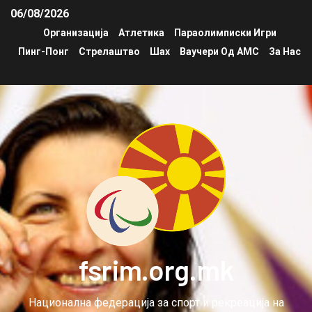
06/08/2026
Организација
Атлетика
Параолимписки Игри
Пинг-Понг
Стрелаштво
Шах
Ваучери Од АМС
За Нас
fsrim.org.mk
Национална федерација за спорт и рекреација на