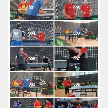
001
005
004
003
008
007
002
006