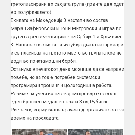
третопласирани во својата група (првите две одат
во полуфиналето).
Екипата на Македонија 3 настапи во состав
Марјан Зафировски и Тони Митровски и играа во
група со репрезентациите на Србија 1 и Хрватска
3. Нашите спортисти ги изгубија двата натпревари
и се пласираа на третото место во групата кое не
води во понатамошни борби.
Останува впечатокот дека можеше да се направи
повеќе, но за тоа е потребен системски
програмиран тренинг и целогодишна работа.
Резиме на учество на овој натпревар е освоен
еден бронзен медал во класа 8 од Рубинчо
Ристески, кој му беше врачен од организаторот за
време на прославата.