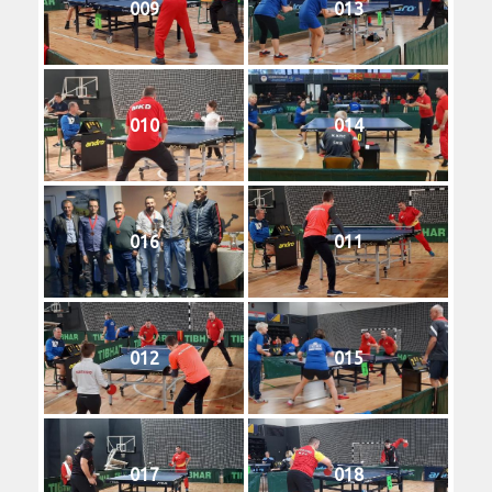
009
013
010
014
016
011
012
015
017
018