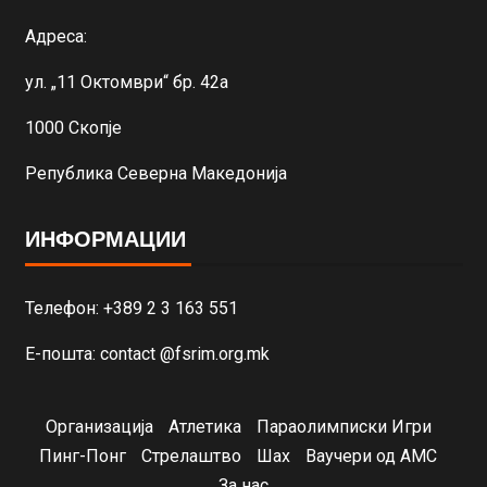
Адреса:
ул. „11 Октомври“ бр. 42а
1000 Скопје
Република Северна Македонија
ИНФОРМАЦИИ
Телефон: +389 2 3 163 551
Е-пошта: contact @fsrim.org.mk
Организација
Атлетика
Параолимписки Игри
Пинг-Понг
Стрелаштво
Шах
Ваучери од АМС
За нас