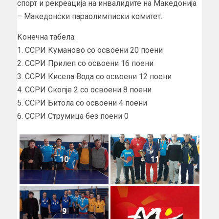
спорт и рекреација на инвалидите на Македонија
– Македонски параолимписки комитет.
Конечна табела:
1. ССРИ Куманово со освоени 20 поени
2. ССРИ Прилеп со освоени 16 поени
3. ССРИ Кисела Вода со освоени 12 поени
4. ССРИ Скопје 2 со освоени 8 поени
5. ССРИ Битола со освоени 4 поени
6. ССРИ Струмица без поени 0
10
11
9
12