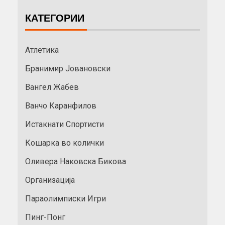
КАТЕГОРИИ
Атлетика
Бранимир Јовановски
Вангел Жабев
Ванчо Каранфилов
Истакнати Спортисти
Кошарка во колички
Оливера Наковска Бикова
Организација
Параолимписки Игри
Пинг-Понг