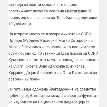
закитија со златни медали и го освоија
престижниот пехар со освоени максимални 20
поени, односно со скор од 10 победи од одиграни
10 утакмици.
На второто место се пласира екипата на ССРИ
Прилеп (Рубинчо Ристески, Митко Сотироски и
Марјан Зафировски) со освоени 16 поени и скор
осум победи од 10 утакмици (два пораза од ССРИ
Куманово), а третото место и припадна на екипата
на ССРИ Кисела Вода од Скопје (Вјечислав
Корјакин, Дејан Алексовски и Олга Ристовска) со
освоени 12 поени.
Лигата беше одржана благодарение на средства
добиени од Агенција за млади и спорт за функција
на клубовите на Националната федерација за