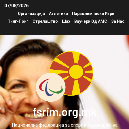
07/08/2026
Организација
Атлетика
Параолимписки Игри
Пинг-Понг
Стрелаштво
Шах
Ваучери Од АМС
За Нас
fsrim.org.mk
Национална федерација за спорт и рекреација на