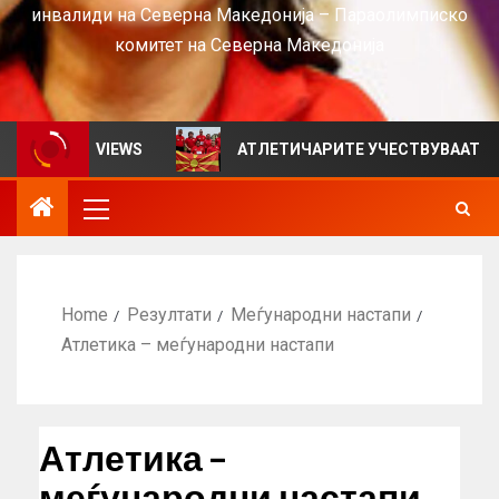
инвалиди на Северна Македонија – Параолимписко
комитет на Северна Македонија
илтен за VIEWS
АТЛЕТИЧАРИТЕ УЧЕСТВУВААТ НА СР
Home
Резултати
Меѓународни настапи
Атлетика – меѓународни настапи
Атлетика –
меѓународни настапи