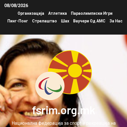
08/08/2026
Организација
Атлетика
Параолимписки Игри
Пинг-Понг
Стрелаштво
Шах
Ваучери Од АМС
За Нас
fsrim.org.mk
Национална федерација за спорт и рекреација на