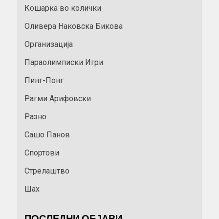
Кошарка во колички
Оливера Наковска Бикова
Организација
Параолимписки Игри
Пинг-Понг
Рагми Арифовски
Разно
Сашо Панов
Спортови
Стрелаштво
Шах
ПОСЛЕДНИ ОБЈАВИ