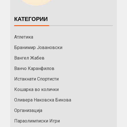
КАТЕГОРИИ
Атлетика
Бранимир Јовановски
Вангел Жабев
Ванчо Каранфилов
Истакнати Спортисти
Кошарка во колички
Оливера Наковска Бикова
Организација
Параолимписки Игри