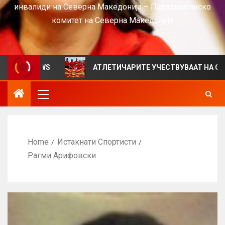
инвалиди на Северна Македонија – Параолимписко
комитет на Северна Македонија
а VIEWS
АТЛЕТИЧАРИТЕ УЧЕСТВУВААТ НА СРБИЈА О
Home
Истакнати Спортисти
Рагми Арифовски