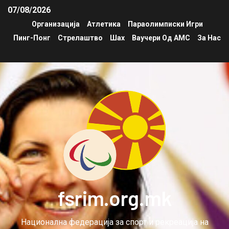
07/08/2026
Организација
Атлетика
Параолимписки Игри
Пинг-Понг
Стрелаштво
Шах
Ваучери Од АМС
За Нас
fsrim.org.mk
Национална федерација за спорт и рекреација на