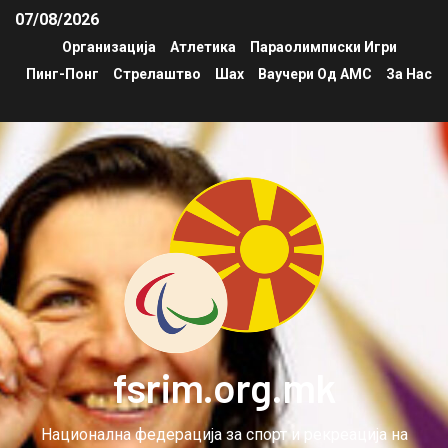
07/08/2026
Организација
Атлетика
Параолимписки Игри
Пинг-Понг
Стрелаштво
Шах
Ваучери Од АМС
За Нас
fsrim.org.mk
Национална федерација за спорт и рекреација на