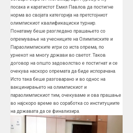
посака и каратистот Емил Павлов да постигне
норма во својата категорија на претстојниот
олимпискиот квалификациски турнир.
Понатаму беше разгледано прашањето со
опремување на учесниците на Олимписките и
Параолимписките игри со иста опрема, по
урнекот на многу држави во светот. Таков
договор на општо задоволство е постигнат и се
очекува наскоро опремата да биде испорачана.
Исто така беше разговарано и во однос на
вакцинирањето на олимпискиот и
параолимпискиот тим, очекуваме и ова прашање
во најскоро време во соработка со институциите
на државата да се финализира.