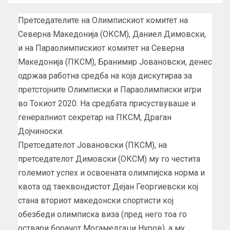
Претседателите на Олимпискиот комитет на
Северна Македонија (ОКСМ), Даниел Димовски,
и на Параолимпискиот комитет на Северна
Македонија (ПКСМ), Бранимир Јовановски, денес
одржаа работна средба на која дискутираа за
претстојните Олимписки и Параолимписки игри
во Токиот 2020. На средбата присуствуваше и
генералниот секретар на ПКСМ, Драган
Дојчиноски.
Претседателот Јовановски (ПКСМ), на
претседателот Димовски (ОКСМ) му го честита
големиот успех и освоената олимпијска норма и
квота од таеквондистот Дејан Георгиевски кој
стана вториот македонски спортисти кој
обезбеди олимписка виза (пред него тоа го
оствари борачот Могамедгаџи Нуров), а му