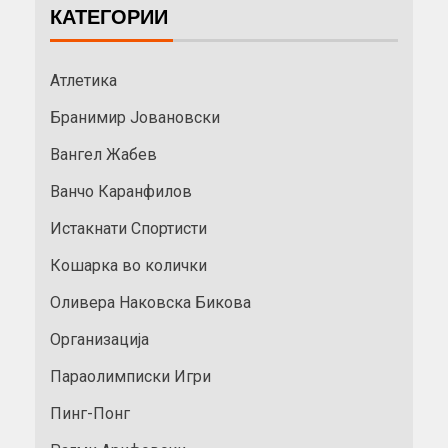
КАТЕГОРИИ
Атлетика
Бранимир Јовановски
Вангел Жабев
Ванчо Каранфилов
Истакнати Спортисти
Кошарка во колички
Оливера Наковска Бикова
Организација
Параолимписки Игри
Пинг-Понг