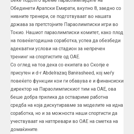
Веќе подолго време параолимпијците на
Обединети Арапски Емирати, вкупно 8, заедно со
нивните тренери, се подготвуваат во нашата
држава за претстојните Параолимписки игри во
Токио. Нашиот параолимписки комитет, како плод
на повеќегодишна соработка, успеа да обезбеди
адекватни услови на стадион за непречен
тренинг на спортистите од ОАЕ.
Со оглед на тоа дека со екипата во Скопје е
присутен и d-r Abdelrazaq Banirasheed, кој меѓу
повеќето функции кои ги обавува е и финансиски
директор на Параолимпискиот тим на ОАЕ, ова
беше добра прилика да оствариме работна
средба на која дискутиравме за моделите на идна
соработка, но и за можноста наши спортисти да
учествуваат на натпревари во ОАЕ на сметка на
домаќините.