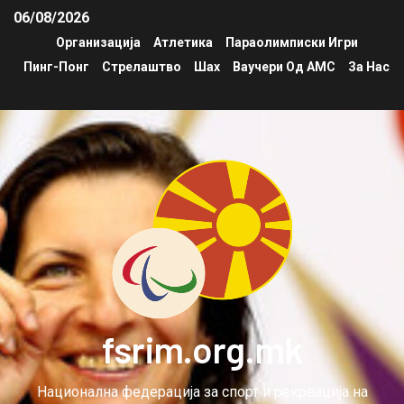
06/08/2026
Организација
Атлетика
Параолимписки Игри
Пинг-Понг
Стрелаштво
Шах
Ваучери Од АМС
За Нас
fsrim.org.mk
Национална федерација за спорт и рекреација на