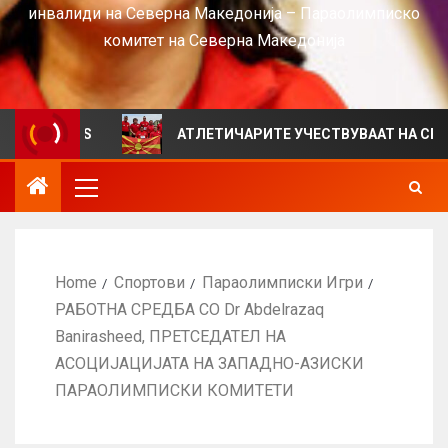
инвалиди на Северна Македонија – Параолимписко
комитет на Северна Македонија
а VIEWS
АТЛЕТИЧАРИТЕ УЧЕСТВУВААТ НА СРБИЈА О
Home
Спортови
Параолимписки Игри
РАБОТНА СРЕДБА СО Dr Abdelrazaq
Banirasheed, ПРЕТСЕДАТЕЛ НА
АСОЦИЈАЦИЈАТА НА ЗАПАДНО-АЗИСКИ
ПАРАОЛИМПИСКИ КОМИТЕТИ