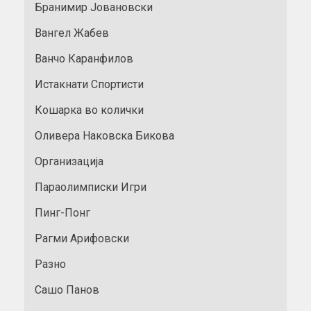
Бранимир Јовановски
Вангел Жабев
Ванчо Каранфилов
Истакнати Спортисти
Кошарка во колички
Оливера Наковска Бикова
Организација
Параолимписки Игри
Пинг-Понг
Рагми Арифовски
Разно
Сашо Панов