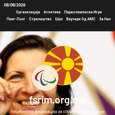
08/08/2026
Организација
Атлетика
Параолимписки Игри
Пинг-Понг
Стрелаштво
Шах
Ваучери Од АМС
За Нас
fsrim.org.mk
Национална федерација за спорт и рекреација на