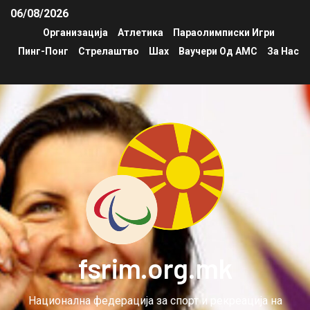
06/08/2026
Организација
Атлетика
Параолимписки Игри
Пинг-Понг
Стрелаштво
Шах
Ваучери Од АМС
За Нас
fsrim.org.mk
Национална федерација за спорт и рекреација на