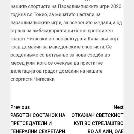
нашите спортисти на Параолимписките игри 2020
година во Токио, за минатите настапи на
параолимписките игри, за освоените медали, а од
страна на амбасадорката ни беше претставен
градот Чигасаки во перфектурата Канагава кој е
град домаќин за македонските спортисти. Се
разделивме со ветување за нова средба во
месец јули, кога се очекува да пристигне
делегација од градот домаќин на нашите
спортисти Чигасаки.
Previous
Next
РАБОТЕН СОСТАНОК НА
ОТКАЖАН СВЕТСКИОТ
ПРЕТСЕДАТЕЛИ И
КУП ВО СТРЕЛАШТВО
ГЕНЕРАЛНИ СЕКРЕТАРИ
ВО АЛ АИН, ОАЕ