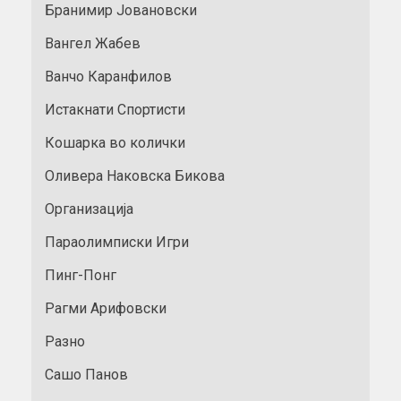
Бранимир Јовановски
Вангел Жабев
Ванчо Каранфилов
Истакнати Спортисти
Кошарка во колички
Оливера Наковска Бикова
Организација
Параолимписки Игри
Пинг-Понг
Рагми Арифовски
Разно
Сашо Панов