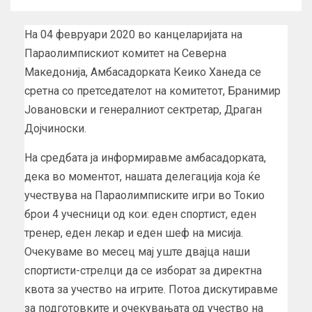
На 04 февруари 2020 во канцеларијата на
Параолимпискиот комитет на Северна
Македонија, Амбасадорката Кеико Ханеда се
сретна со претседателот на комитетот, Бранимир
Јовановски и генералниот сектретар, Драган
Дојчиноски.
На средбата ја информиравме амбасадорката,
дека во моментот, нашата делегација која ќе
учествува на Параолимписките игри во Токио
брои 4 учесници од кои: еден спортист, еден
тренер, еден лекар и еден шеф на мисија.
Очекуваме во месец мај уште двајца наши
спортисти-стрелци да се изборат за директна
квота за учество на игрите. Потоа дискутиравме
за подготовките и очекувањата од учество на