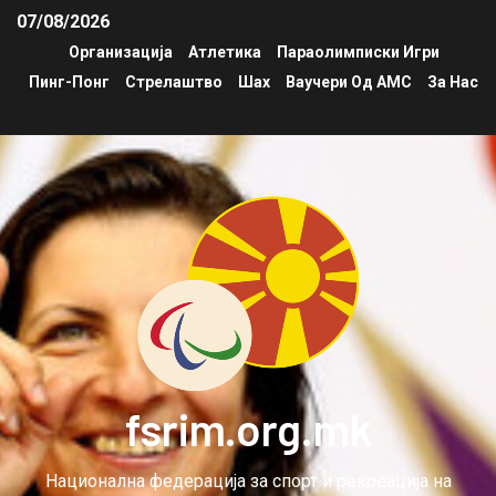
07/08/2026
Организација
Атлетика
Параолимписки Игри
Пинг-Понг
Стрелаштво
Шах
Ваучери Од АМС
За Нас
fsrim.org.mk
Национална федерација за спорт и рекреација на