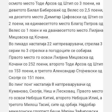
осмото место Тоде Арсов од Штип со 3 поени, на
деветото Билал Биберовиќ од Велес со 2,5 поени,
на десетото место Димитар Цафовски од Штип со
2 поени, на единаесеттото место Благој Петров од
Велес со 1 поен и на дванаесеттото место Лилјана
Мицовска од Кочани.
Во пикадо настапија 22 натпреварувачи, стрелаа 3
серии по 3 стрелки а погодоците се собираа.
Првото место го освои Лилјана Мицовска од
Кочани со 252 поени, второто Тоде Арсов од Штип
со 153 поени, а третото Александар Стојчевски од
Скопје со 151 поен.
Во пинг понг настапија 8 натпреварувачи од
Куманово, Скопје, Ниш и Лесковац. Првото место
го освои Небојша Китиќ, второто Небојша Илиќ, а
третото Милош Тасиќ, сите од србија. Најдобар
македонски спортист беше Марјан Зафировски