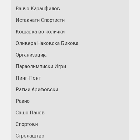
Ванчо Каранфилов
Истакнати Спортисти
Кошарка во колички
Оливера Наковска Бикова
Организација
Параолимписки Игри
Пинг-Понг
Рагми Арифовски
Разно
Сашо Панов
Спортови
Стрелаштво