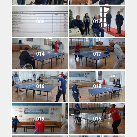
008
012
014
017
016
018
019
015