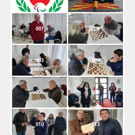
007
005
003
004
006
009
010
013