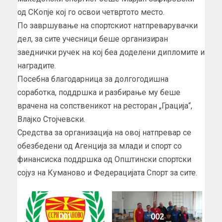
од СКопје кој го освои четвртото место.
По завршување на спортскиот натпреварувачки
дел, за сите учесници беше организиран
заеднички ручек на кој беа доделени дипломите и
наградите.
Посебна благодарница за долгогодишна
соработка, поддршка и разбирање му беше
врачена на сопственикот на ресторан „Грација“,
Влајко Стојчевски.
Средства за организација на овој натпревар се
обезбедени од Агенција за млади и спорт со
финансиска поддршка од Општински спортски
сојуз на Куманово и Федерацијата Спорт за сите.
001
002