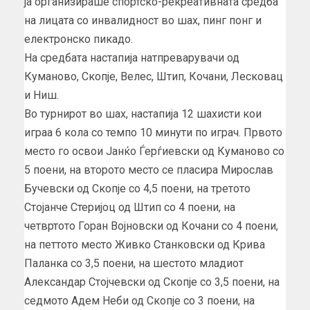
ја организираше спортско-рекреативната средба
на лицата со инвалидност во шах, пинг понг и
електронско пикадо.
На средбата настапија натпреварувачи од
Куманово, Скопје, Велес, Штип, Кочани, Лесковац
и Ниш.
Во турнирот во шах, настапија 12 шахисти кои
играа 6 кола со темпо 10 минути по играч. Првото
место го освои Јанќо Ѓерѓиевски од Куманово со
5 поени, на второто место се пласира Мирослав
Бучевски од Скопје со 4,5 поени, на третото
Стојанче Стеријоц од Штип со 4 поени, на
четвртото Горан Војновски од Кочани со 4 поени,
на петтото место Живко Станковски од Крива
Паланка со 3,5 поени, на шестото младиот
Александар Стојчевски од Скопје со 3,5 поени, на
седмото Адем Неби од Скопје со 3 поени, на