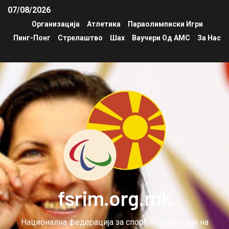
07/08/2026
Организација
Атлетика
Параолимписки Игри
Пинг-Понг
Стрелаштво
Шах
Ваучери Од АМС
За Нас
fsrim.org.mk
Национална федерација за спорт и рекреација на