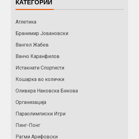
КАТЕГОРИИ
Атлетика
Бранимир Јовановски
Вангел Жабев
Ванчо Каранфилов
Истакнати Спортисти
Кошарка во колички
Оливера Наковска Бикова
Организација
Параолимписки Игри
Пинг-Понг
Рагми Арифовски