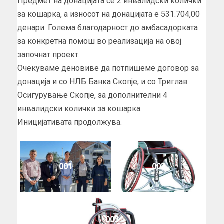
Предмет на донацијата се 2 инвалидски колички
за кошарка, а износот на донацијата е 531.704,00
денари. Голема благодарност до амбасадорката
за конкретна помош во реализација на овој
започнат проект.
Очекуваме деновиве да потпишеме договор за
донација и со НЛБ Банка Скопје, и со Триглав
Осигурување Скопје, за дополнителни 4
инвалидски колички за кошарка.
Иницијативата продолжува.
001
002
003