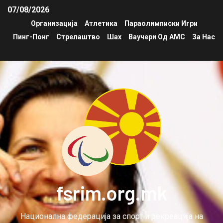
07/08/2026
Организација
Атлетика
Параолимписки Игри
Пинг-Понг
Стрелаштво
Шах
Ваучери Од АМС
За Нас
fsrim.org.mk
Национална федерација за спорт и рекреација на