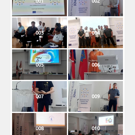
001
002
003
004
005
006
007
009
008
010