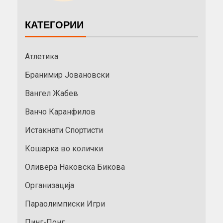
КАТЕГОРИИ
Атлетика
Бранимир Јовановски
Вангел Жабев
Ванчо Каранфилов
Истакнати Спортисти
Кошарка во колички
Оливера Наковска Бикова
Организација
Параолимписки Игри
Пинг-Понг