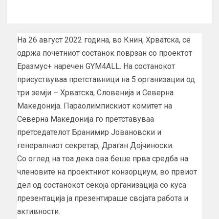
На 26 август 2022 година, во Книн, Хрватска, се
одржа почетниот состанок поврзан со проектот
Еразмус+ наречен GYM4ALL. На состанокот
присуствуваа претставници на 5 организации од
три земји – Хрватска, Словенија и Северна
Македонија. Параолимпискиот комитет на
Северна Македонија го претставуваа
претседателот Бранимир Јовановски и
генералниот секретар, Драган Дојчиноски.
Со оглед на тоа дека ова беше прва средба на
членовите на проектниот конзорциум, во првиот
дел од состанокот секоја организација со куса
презентација ја презентираше својата работа и
активности.