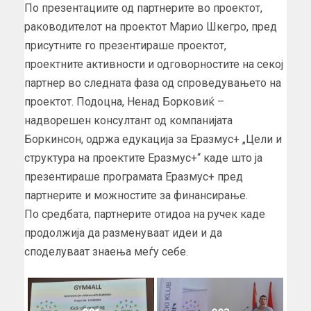
По презентациите од партнерите во проектот,
раководителот на проектот Марио Шкегро, пред
присутните го презентираше проектот,
проектните активности и одговорностите на секој
партнер во следната фаза од спроведувањето на
проектот. Подоцна, Ненад Борковиќ –
надворешен консултант од компанијата
Боркинсон, одржа едукација за Еразмус+ „Цели и
структура на проектите Еразмус+“ каде што ја
презентираше програмата Еразмус+ пред
партнерите и можностите за финансирање.
По средбата, партнерите отидоа на ручек каде
продолжија да разменуваат идеи и да
споделуваат знаења меѓу себе.