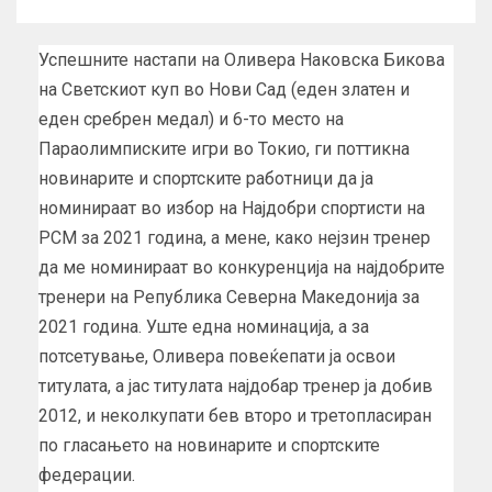
Успешните настапи на Оливера Наковска Бикова
на Светскиот куп во Нови Сад (еден златен и
еден сребрен медал) и 6-то место на
Параолимписките игри во Токио, ги поттикна
новинарите и спортските работници да ја
номинираат во избор на Најдобри спортисти на
РСМ за 2021 година, а мене, како нејзин тренер
да ме номинираат во конкуренција на најдобрите
тренери на Република Северна Македонија за
2021 година. Уште една номинација, а за
потсетување, Оливера повеќепати ја освои
титулата, а јас титулата најдобар тренер ја добив
2012, и неколкупати бев второ и третопласиран
по гласањето на новинарите и спортските
федерации.