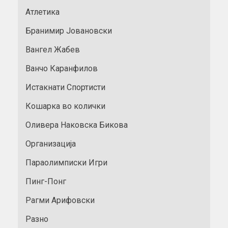
Атлетика
Бранимир Јовановски
Вангел Жабев
Ванчо Каранфилов
Истакнати Спортисти
Кошарка во колички
Оливера Наковска Бикова
Организација
Параолимписки Игри
Пинг-Понг
Рагми Арифовски
Разно