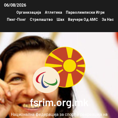
06/08/2026
Организација
Атлетика
Параолимписки Игри
Пинг-Понг
Стрелаштво
Шах
Ваучери Од АМС
За Нас
fsrim.org.mk
Национална федерација за спорт и рекреација на