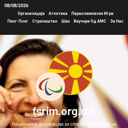
08/08/2026
Организација
Атлетика
Параолимписки Игри
Пинг-Понг
Стрелаштво
Шах
Ваучери Од АМС
За Нас
fsrim.org.mk
Национална федерација за спорт и рекреација на