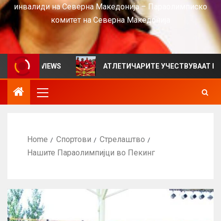
инвалиди на Северна Македонија – Параолимписко
комитет на Северна Македонија
н за VIEWS
АТЛЕТИЧАРИТЕ УЧЕСТВУВААТ НА СРБИЈ
Home
Спортови
Стрелаштво
Нашите Параолимпијци во Пекинг