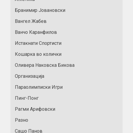
Бранимир Јовановски
Вангел Жабев
Ванчо Каранфилов
Истакнати Спортисти
Кошарка во колички
Оливера Наковска Бикова
Организација
Параолимписки Игри
Пинг-Понг
Рагми Арифовски
Разно
Сашо Панов