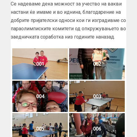
Се надеваме дека можност за учество на вакви
настани ќе имаме и во иднина, благодарение на
добрите пријателски односи кои ги изградивме со
параолимписките комитети од опкружувањето во
заедничката соработка низ годините наназад.
001
002
004
003
005
006