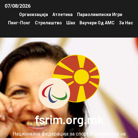
07/08/2026
Организација
Атлетика
Параолимписки Игри
Пинг-Понг
Стрелаштво
Шах
Ваучери Од АМС
За Нас
fsrim.org.mk
Национална федерација за спорт и рекреација на