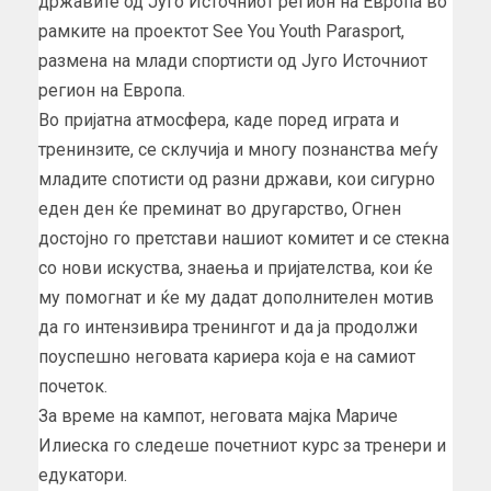
државите од Југо Источниот регион на Европа во
рамките на проектот See You Youth Parasport,
размена на млади спортисти од Југо Источниот
регион на Европа.
Во пријатна атмосфера, каде поред играта и
тренинзите, се склучија и многу познанства меѓу
младите спотисти од разни држави, кои сигурно
еден ден ќе преминат во другарство, Огнен
достојно го претстави нашиот комитет и се стекна
со нови искуства, знаења и пријателства, кои ќе
му помогнат и ќе му дадат дополнителен мотив
да го интензивира тренингот и да ја продолжи
поуспешно неговата кариера која е на самиот
почеток.
За време на кампот, неговата мајка Мариче
Илиеска го следеше почетниот курс за тренери и
едукатори.