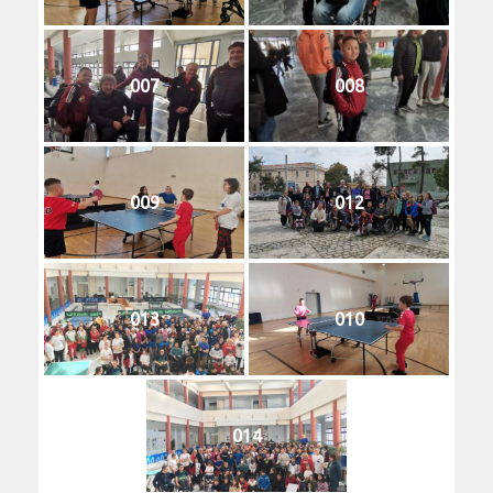
007
008
009
012
013
010
014