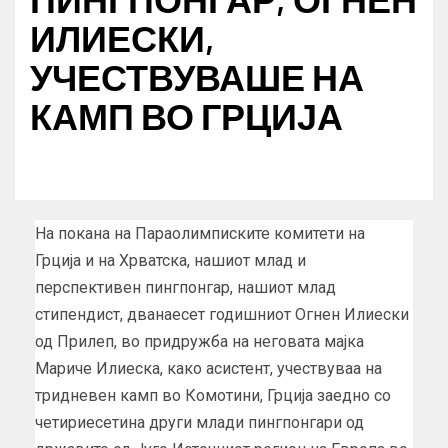
ИЛИЕСКИ,
УЧЕСТВУВАШЕ НА
КАМП ВО ГРЦИЈА
На покана на Параолимписките комитети на
Грција и на Хрватска, нашиот млад и
перспективен пингпонгар, нашиот млад
стипендист, дванаесет годишниот Огнен Илиески
од Прилеп, во придружба на неговата мајка
Мариче Илиеска, како асистент, учествуваа на
тридневен камп во Комотини, Грција заедно со
четириесетина други млади пингпонгари од