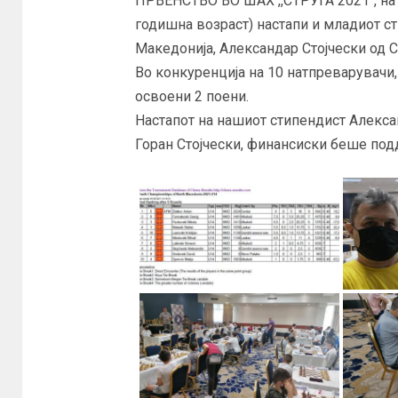
ПРВЕНСТВО ВО ШАХ ,,СТРУГА 2021″, на 
годишна возраст) настапи и младиот с
Македонија, Александар Стојчески од С
Во конкуренција на 10 натпреварувачи,
освоени 2 поени.
Настапот на нашиот стипендист Алекса
Горан Стојчески, финансиски беше подд