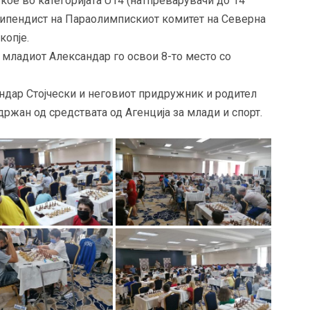
кое во категоријата U14 (натпреварувачи до 14
типендист на Параолимпискиот комитет на Северна
копје.
 младиот Александар го освои 8-то место со
ндар Стојчески и неговиот придружник и родител
ржан од средствата од Агенција за млади и спорт.