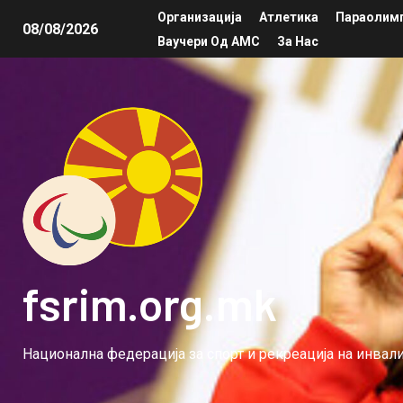
Организација
Атлетика
Параолимп
08/08/2026
Ваучери Од АМС
За Нас
fsrim.org.mk
Национална федерација за спорт и рекреација на инва