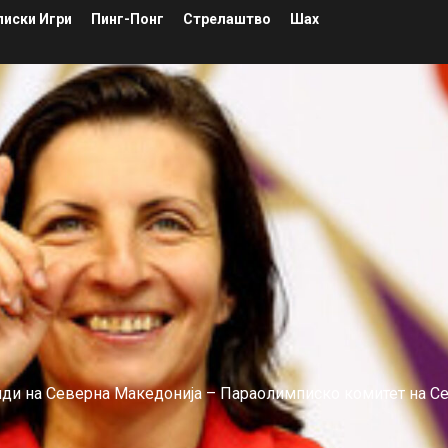
иски Игри
Пинг-Понг
Стрелаштво
Шах
лиди на Северна Македонија – Параолимписко комитет на С