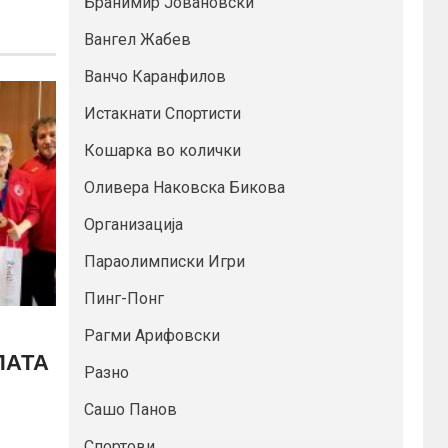
Бранимир Јовановски
Вангел Жабев
Ванчо Каранфилов
Истакнати Спортисти
Кошарка во колички
Оливера Наковска Бикова
Организација
Параолимписки Игри
Пинг-Понг
Рагми Арифовски
ПАТА
Разно
Сашо Панов
Спортови