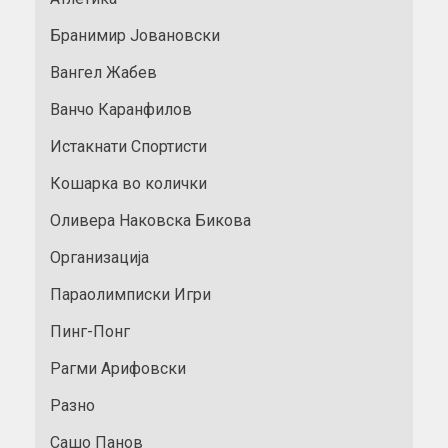
Бранимир Јовановски
Вангел Жабев
Ванчо Каранфилов
Истакнати Спортисти
Кошарка во колички
Оливера Наковска Бикова
Организација
Параолимписки Игри
Пинг-Понг
Рагми Арифовски
Разно
Сашо Панов