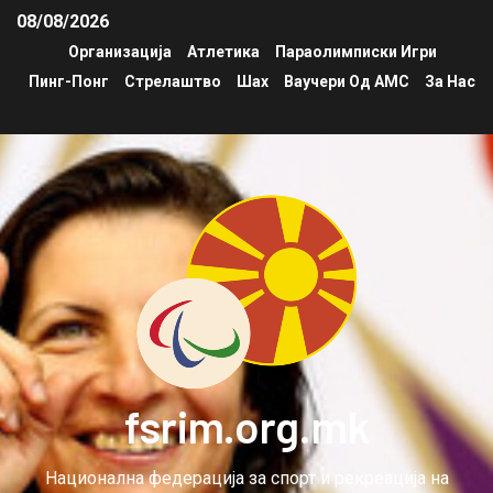
08/08/2026
Организација
Атлетика
Параолимписки Игри
Пинг-Понг
Стрелаштво
Шах
Ваучери Од АМС
За Нас
fsrim.org.mk
Национална федерација за спорт и рекреација на