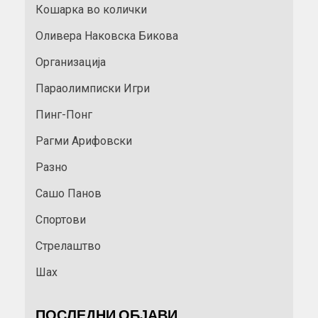
Кошарка во колички
Оливера Наковска Бикова
Организација
Параолимписки Игри
Пинг-Понг
Рагми Арифовски
Разно
Сашо Панов
Спортови
Стрелаштво
Шах
ПОСЛЕДНИ ОБЈАВИ