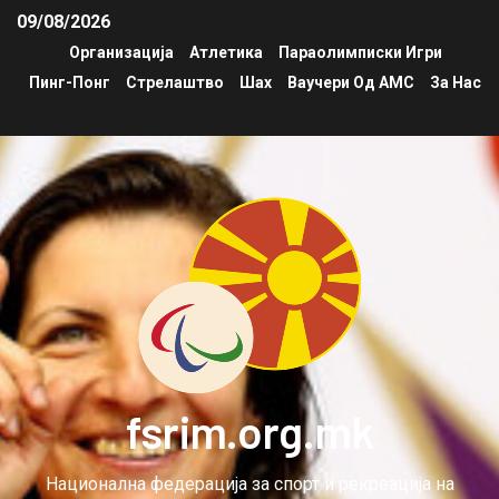
09/08/2026
Организација
Атлетика
Параолимписки Игри
Пинг-Понг
Стрелаштво
Шах
Ваучери Од АМС
За Нас
fsrim.org.mk
Национална федерација за спорт и рекреација на