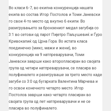
Во класи 6-7, во екипна конкуренција нашата
екипа во состав Игор Постолов и Томи Јаневски
го свои 4-то место од вкупно 6 екипи. Во
разигрувањето за бронзениот медал загубија со
3:1 во сетови од парот Пијетро Паљушевиќ и Ѓуро
Кривокапиќ од Црна Гора. Во истата класа
поединечно (микс, мажи и жени), во
конкуренција на 9 натпреварувачи, Томи
Јаневски заврши како второпласиран во својата
група од четири натпреварувачи, се пласира во
полуфиналето и разигруваше за трето место каде
загуби со 3:0 од бугарката Валентина Марчева и
го освои конечното четврто место. Игор
Постолов заврши како четврто пласиран во
својата група од пет натпреварувачи и не се
пласира во полуфиналето.