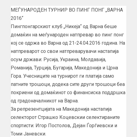
МЕЃУНАРОДЕН ТУРНИР ВО ПИНГ ПОНГ „ВАРНА
2016“
Пингпонгарскиот клуб „Никеја“ од Варна беше
домаќин на меѓународен натпревар во пинг понг
кој се одржа во Варна од 21-24.04.2016 година. На
натпреварот со свои натпреварувачи настапија
осум држави: Русија, Украина, Молдавија,
Романија, Турција, Бугарија, Македонија и Црна
Гора. Учесниците на турнирот ги платија само
патните трошоци, додека сите други трошоци беа
покриени од домаќинот со финансиска поддршка
од градоначалникот на Варна.
За репрезентцијата на Македонија настапија
селекторот Страшко Коцевскии селектираните
спортисти: Игор Постолов, Дејан Ѓорѓиевски и
Томи Јаневски.