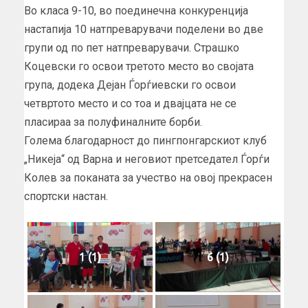
Во класа 9-10, во поединечна конкуренција
настапија 10 натпреварувачи поделени во две
групи од по пет натпреварувачи. Страшко
Коцевски го освои третото место во својата
група, додека Дејан Ѓорѓиевски го освои
четвртото место и со тоа и двајцата не се
пласираа за полуфиналните борби.
Голема благодарност до пингпонгарскиот клуб
„Никеја“ од Варна и неговиот претседател Ѓорѓи
Колев за поканата за учество на овој прекрасен
спортски настан.
1 (1)
6 (1)