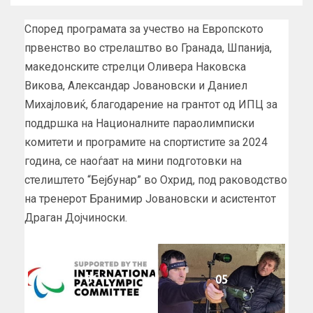
Според програмата за учество на Европското
првенство во стрелаштво во Гранада, Шпанија,
македонските стрелци Оливера Наковска
Викова, Александар Јовановски и Даниел
Михајловиќ, благодарение на грантот од ИПЦ за
поддршка на Националните параолимписки
комитети и програмите на спортистите за 2024
година, се наоѓаат на мини подготовки на
стелиштето “Бејбунар” во Охрид, под раководство
на тренерот Бранимир Јовановски и асистентот
Драган Дојчиноски.
01
05