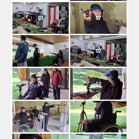
03
07
04
02
06
10
08
11