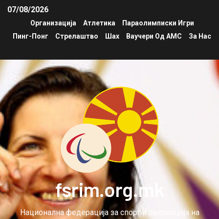
07/08/2026
Организација
Атлетика
Параолимписки Игри
Пинг-Понг
Стрелаштво
Шах
Ваучери Од АМС
За Нас
fsrim.org.mk
Национална федерација за спорт и рекреација на