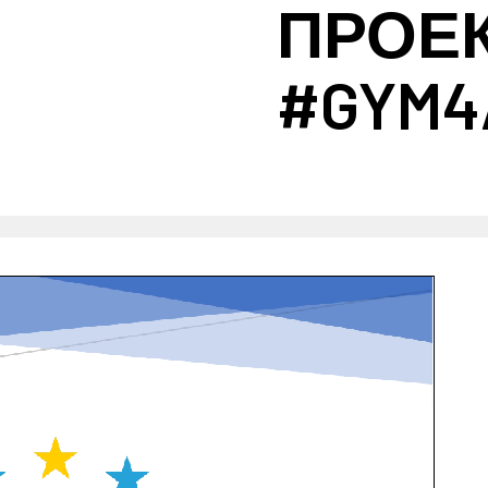
ПРОЕ
#GYM4