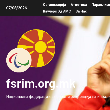
Организација
Атлетика
Параолимп
07/08/2026
Ваучери Од АМС
За Нас
fsrim.org.mk
Национална федерација за спорт и рекреација на инва