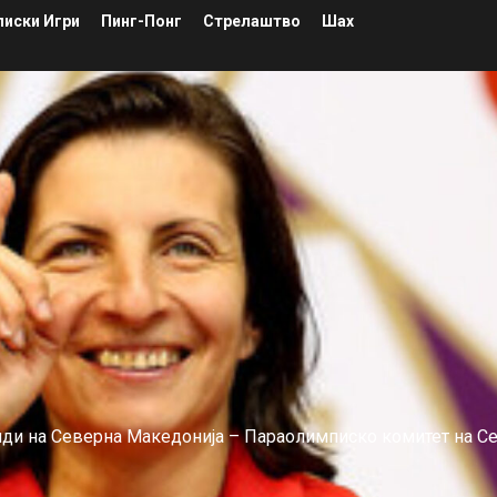
иски Игри
Пинг-Понг
Стрелаштво
Шах
лиди на Северна Македонија – Параолимписко комитет на С