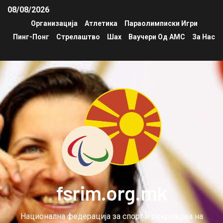
08/08/2026
Организација
Атлетика
Параолимписки Игри
Пинг-Понг
Стрелаштво
Шах
Ваучери Од АМС
За Нас
fsrim.org.mk
Национална федерација за спорт и рекреација на