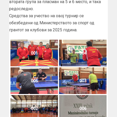
втората група за пласман на 5 и 6 место, и така
редоследно.
Средства за учество на овој турнир се
обезбедени од Министерството за спорт од
грантот за клубови за 2025 година.
001
004
005
003
002
006