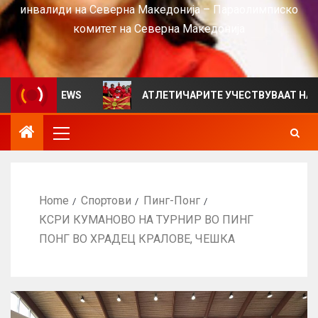
инвалиди на Северна Македонија – Параолимписко
комитет на Северна Македонија
 за VIEWS
АТЛЕТИЧАРИТЕ УЧЕСТВУВААТ НА СРБИЈА 
Home
Спортови
Пинг-Понг
КСРИ КУМАНОВО НА ТУРНИР ВО ПИНГ
ПОНГ ВО ХРАДЕЦ КРАЛОВЕ, ЧЕШКА