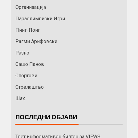
Организација
Параолимписки Игри
Пинг-Понг
Рагми Арифовски
Разно
Сашо Панов
Спортови
Стрелаштво
Шах
ПОСЛЕДНИ ОБЈАВИ
Трет информативен билтен за VIEWS