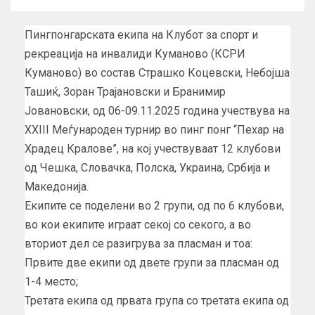
Пингпонгарската екипа на Клубот за спорт и
рекреација на инвалиди Куманово (КСРИ
Куманово) во состав Страшко Коцевски, Небојша
Ташиќ, Зоран Трајановски и Бранимир
Јовановски, од 06-09.11.2025 година учествува на
XXIII Меѓународен турнир во пинг понг “Пехар на
Храдец Кралове”, на кој учествуваат 12 клубови
од Чешка, Словачка, Полска, Украина, Србија и
Македонија.
Екипите се поделени во 2 групи, од по 6 клубови,
во кои екипите играат секој со секого, а во
вториот дел се разигрува за пласман и тоа:
Првите две екипи од двете групи за пласман од
1-4 место;
Третата екипа од првата група со третата екипа од