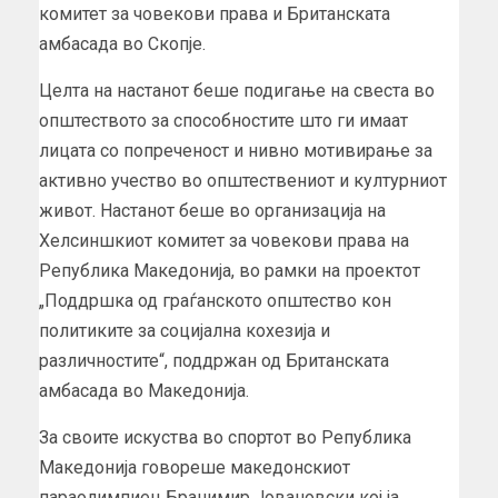
комитет за човекови права и Британската
амбасада во Скопје.
Целта на настанот беше подигање на свеста во
општеството за способностите што ги имаат
лицата со попреченост и нивно мотивирање за
активно учество во општествениот и културниот
живот. Настанот беше во организација на
Хелсиншкиот комитет за човекови права на
Република Македонија, во рамки на проектот
„Поддршка од граѓанското општество кон
политиките за социјална кохезија и
различностите“, поддржан од Британската
амбасада во Македонија.
За своите искуства во спортот во Република
Македонија говореше македонскиот
параолимпиец Бранимир Јовановски кој ја