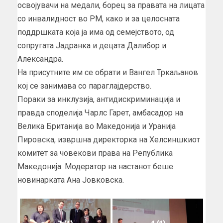
освојувачи на медали, борец за правата на лицата
со инвалидност во РМ, како и за целосната
поддршката која ја има од семејството, од
сопругата Јадранка и децата Далибор и
Александра.
На присутните им се обрати и Вангел Тркаљанов
кој се занимава со параглајдерство.
Пораки за инклузија, антидискриминација и
правда споделија Чарлс Гарет, амбасадор на
Велика Британија во Македонија и Уранија
Пировска, извршна директорка на Хелсиншкиот
комитет за човекови права на Република
Македонија. Модератор на настанот беше
новинарката Ана Јовковска.