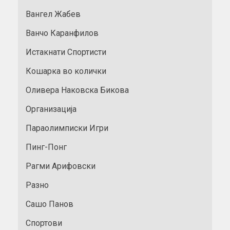
Вангел Жабев
Ванчо Каранфилов
Истакнати Спортисти
Кошарка во колички
Оливера Наковска Бикова
Организација
Параолимписки Игри
Пинг-Понг
Рагми Арифовски
Разно
Сашо Панов
Спортови