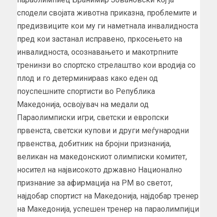
сподели својата животна приказна, проблемите и
предизвиците кои му ги наметнала инвалидноста
пред кои застанал исправено, пркосењето на
инвалидноста, осознавањето и макотрпните
тренинзи во спортско стрелаштво кои вродија со
плод и го детерминирааѕ како еден од
поуспешните спортисти во Република
Македонија, освојувач на медали од
Параолимписки игри, светски и европски
првенста, светски купови и други меѓународни
првенства, добитник на бројни признанија,
великан на македонскиот олимписки комитет,
носител на највисокото државно Национално
признание за афирмација на РМ во светот,
најдобар спортист на Македонија, најдобар тренер
на Македонија, успешен тренер на параолимпијци