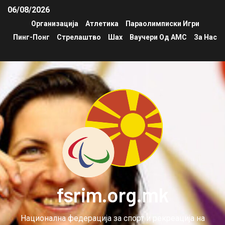
06/08/2026
Организација
Атлетика
Параолимписки Игри
Пинг-Понг
Стрелаштво
Шах
Ваучери Од АМС
За Нас
fsrim.org.mk
Национална федерација за спорт и рекреација на