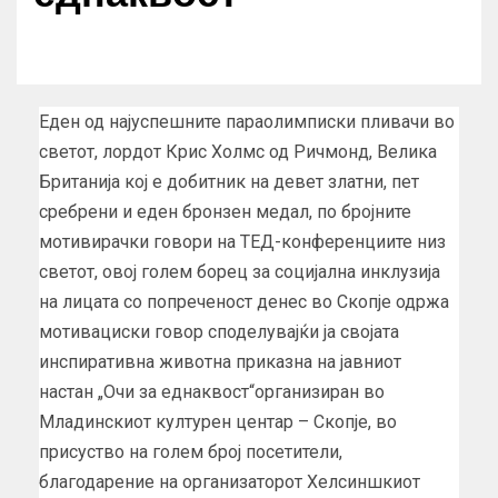
Еден од најуспешните параолимписки пливачи во
светот, лордот Крис Холмс од Ричмонд, Велика
Британија кој е добитник на девет златни, пет
сребрени и еден бронзен медал, по бројните
мотивирачки говори на ТЕД-конференциите низ
светот, овој голем борец за социјална инклузија
на лицата со попреченост денес во Скопје одржа
мотивациски говор споделувајќи ја својата
инспиративна животна приказна на јавниот
настан „Очи за еднаквост“организиран во
Младинскиот културен центар – Скопје, во
присуство на голем број посетители,
благодарение на организаторот Хелсиншкиот