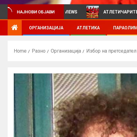
ативен билтен за VIEWS
АТЛЕТИЧАРИТЕ УЧЕСТВУВАА
НАЈНОВИ ОБЈАВИ
ОРГАНИЗАЦИЈА
АТЛЕТИКА
ПАРАОЛИМ
Home
Разно
Организација
Избор на претседате