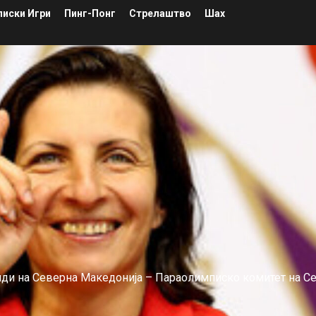
иски Игри
Пинг-Понг
Стрелаштво
Шах
лиди на Северна Македонија – Параолимписко комитет на С