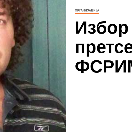
ОРГАНИЗАЦИЈА
Избор
претсе
ФСРИМ