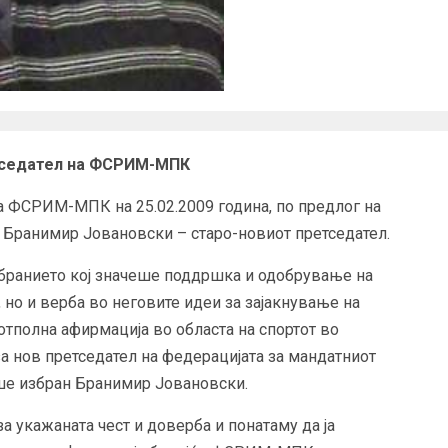
етседател на ФСРИМ-МПК
а ФСРИМ-МПК на 25.02.2009 година, по предлог на
 Бранимир Јовановски – старо-новиот претседател.
обранието кој значеше поддршка и одобрување на
 но и верба во неговите идеи за зајакнување на
тполна афирмација во областа на спортот во
а нов претседател на федерацијата за мандатниот
ше избран Бранимир Јовановски.
 укажаната чест и доверба и понатаму да ја