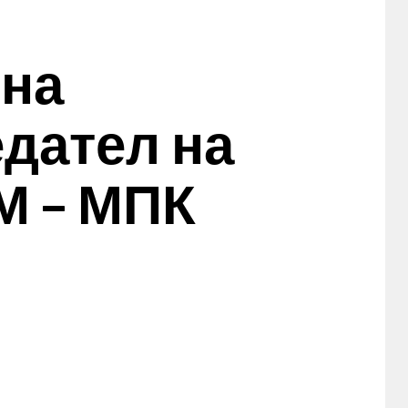
 на
дател на
 – МПК