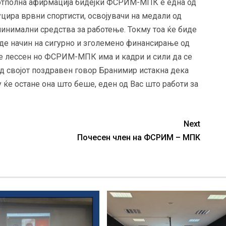
потполна афирмација бидејќи ФСРИМ-МПК е една од
цира врвни спортисти, освојувачи на медали од
инимални средства за работење. Токму тоа ќе биде
ајде начин на сигурно и зголемено финансирање од
де лессен но ФСРИМ-МПК има и кадри и сили да се
 од својот поздравен говор Бранимир истакна дека
у ќе остане она што беше, еден од Вас што работи за
Next
Почесен член на ФСРИМ – МПК