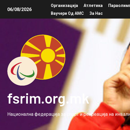
Организација
Атлетика
Параолимп
06/08/2026
Ваучери Од АМС
За Нас
fsrim.org.mk
Национална федерација за спорт и рекреација на инва