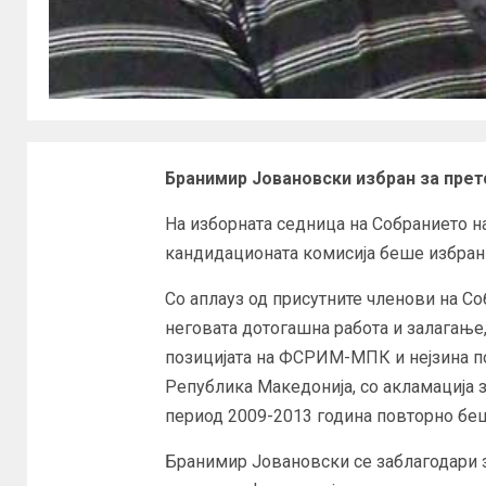
Бранимир Јовановски избран за пр
На изборната седница на Собранието н
кандидационата комисија беше избран
Со аплауз од присутните членови на С
неговата дотогашна работа и залагање,
позицијата на ФСРИМ-МПК и нејзина по
Република Македонија, со акламација з
период 2009-2013 година повторно бе
Бранимир Јовановски се заблагодари за