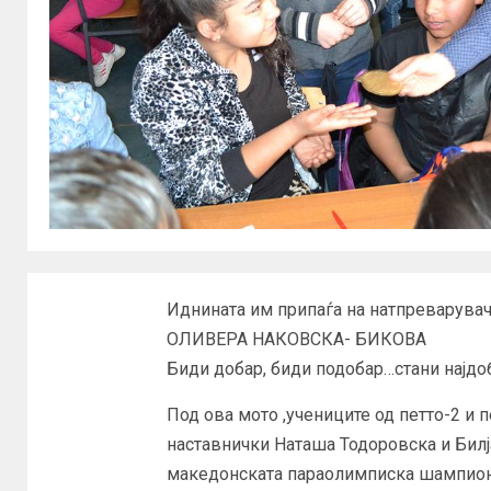
Иднината им припаѓа на натпреварувач
ОЛИВЕРА НАКОВСКА- БИКОВА
Биди добар, биди подобар…стани најдо
Под ова мото ,учениците од петто-2 и п
наставнички Наташа Тодоровска и Билј
македонската параолимписка шампион