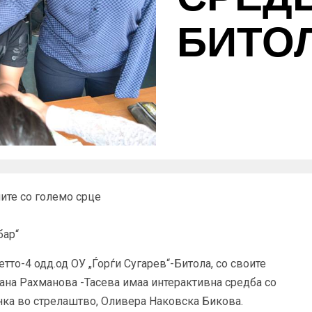
БИТО
ите со големо срце
бар“
етто-4 одд.од ОУ „Ѓорѓи Сугарев“-Битола, со своите
ана Рахманова -Тасева имаа интерактивна средба со
ка во стрелаштво, Оливера Наковска Бикова.