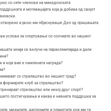
однос со сите членови на македонската
оддршката и мотивацијата која ја добива од својот
ановски.
 отворено и јасно им објаснуваше Дел од прашањата
акви услови за спортување со соочивте во нашиот
нашата земја се вклучи на параолимпијада и дали
ина?
и и која вие е омилената награда?
ма?
нимаваат со стралаштво во нашиот град?
 да формирате клуб за стралаштво?
 тренираат стрелаштво или некој друг спорт?
вашето постигнувања и каква е нивната поддршка за
рите, медалите, дипломите и плакетите кои им ги