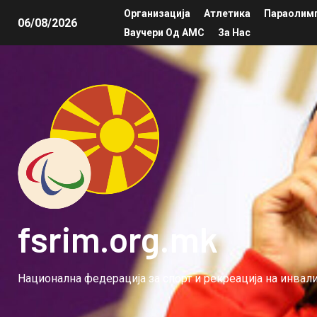
Организација
Атлетика
Параолимп
06/08/2026
Ваучери Од АМС
За Нас
fsrim.org.mk
Национална федерација за спорт и рекреација на инва