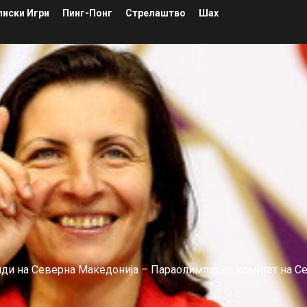
иски Игри
Пинг-Понг
Стрелаштво
Шах
лиди на Северна Македонија – Параолимписко комитет на С