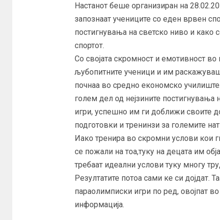
Настанот беше организиран на 28.02.20
запознаат учениците со еден врвен спо
постигнувања на светско ниво и како с
спортот.
Со својата скромност и емотивност во
љубопитните ученици и им раскажуваше
почнаа во средно економско училиште
голем дел од нејзините постигнувања 
игри, успешно им ги доближи своите до
подготовки и тренинзи за големите на
Иако тренира во скромни услови кои г
се пожали на тоа,туку на децата им обј
требаат идеални услови туку многу тру
Резултатите потоа сами ке си дојдат. Та
параолимписки игри по ред, овојпат во
информација.