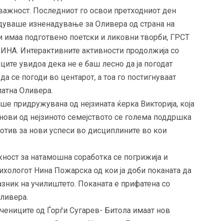
важност. Последниот го освои претходниот ден
ледуваше изненадување за Оливера од страна на
си имаа подготвено поетски и ликовни творби, ГРСТ
А. Интерактивните активности продолжија со
ите увидоа дека не е баш лесно да ја погодат
а се погоди во центарот, а тоа го постигнуваат
латна Оливера.
ше придружувана од нејзината ќерка Викторија, која
ленови од нејзиното семејството се голема поддршка
отив за нови успеси во дисциплините во кои
жност за натамошна соработка се погрижија и
ихологот Нина Пожарска од кои ја доби поканата да
азник на училиштето. Поканата е прифатена со
ливера.
чениците од Ѓорѓи Сугарев- Битола имаат нов