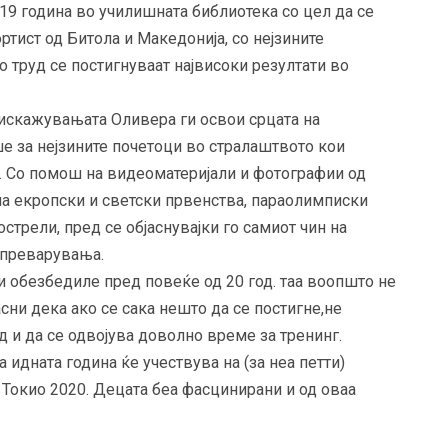
19 година во училишната библиотека со цел да се
ртист од Битола и Македонија, со нејзините
о труд се постигнуваат највисоки резултати во
 искажувањата Оливера ги освои срцата на
 за нејзините почетоци во стралаштвото кои
. Со помош на видеоматеријали и фотографии од
на екропски и светски првенства, параолимписки
стрели, пред се објаснувајки го самиот чин на
тпреварувања.
и обезбедиле пред повеќе од 20 год. таа воопшто не
асни дека ако се сака нешто да се постигне,не
д и да се одвојува доволно време за тренинг.
а идната година ќе учествува на (за неа петти)
 Токио 2020. Децата беа фасцинирани и од оваа