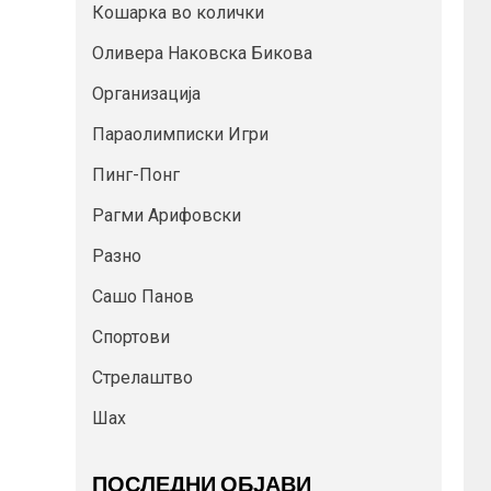
Кошарка во колички
Оливера Наковска Бикова
Организација
Параолимписки Игри
Пинг-Понг
Рагми Арифовски
Разно
Сашо Панов
Спортови
Стрелаштво
Шах
ПОСЛЕДНИ ОБЈАВИ