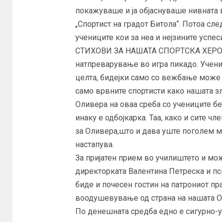
покажуваше и ја објаснуваше нивната 
„Спортист на градот Битола“. Потоа с
учениците кои за неа и нејзините успе
СТИХОВИ ЗА НАШАТА СПОРТСКА ХЕРОИН
натпреварување во игра пикадо. Учениц
целта, бидејки само со вежбање може д
само врвните спортисти како нашата з
Оливера на оваа среба со учениците бе
инаку е одбојкарка. Таа, како и сите ч
за Оливера,што и дава уште поголем м
настапува.
За пријатен прием во училиштето и мо
директорката Валентина Петреска и пс
биде и почесен гостин на патрониот пр
воодушевување од страна на нашата О
По денешната средба едно е сигурно-у