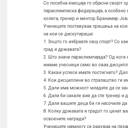
Со посебна емоција го објасни својот 
параолимписка федерација, а особено п
колега, тренер и ментор Бранимир Јов
Учениците поставуваа прашања на кои
на кои се дискутираше:
1. Зошто го избравте овој спорт? Со к
град и државата?
2. Што значи параолимпијада? Од кога 
имаме учесници само во оваа дисципл
3. Какви успеси имате постигнато? Дал
4. Кои дисциплини во стралаштво ги и
5. Дали има можност младите да се за
6. Дали би сакале вие да сте тренер и
7. Дали вашите деца би ги насочиле да
8. Колку државата и градот го ценат 
освоените награди?
Учениците најмногу се радуваа на пеха