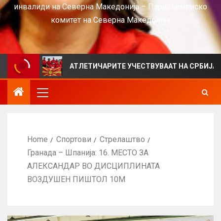
инвалиди на Северна Македонија – Параолимписко
комитет на Северна Македонија
S
АТЛЕТИЧАРИТЕ УЧЕСТВУВААТ НА СРБИЈА ОПЕН 20
Home
Спортови
Стрелаштво
Гранада – Шпанија: 16. МЕСТО ЗА
АЛЕКСАНДАР ВО ДИСЦИПЛИНАТА
ВОЗДУШЕН ПИШТОЛ 10М