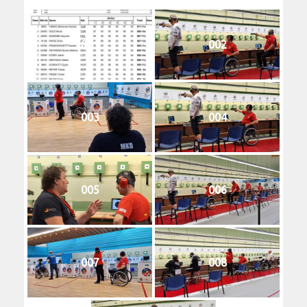
001
002
003
004
005
006
007
008