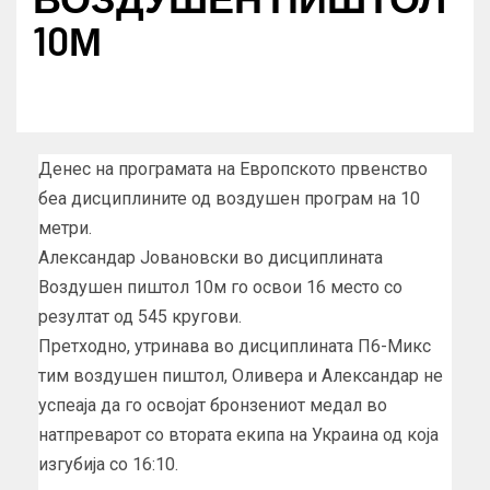
10М
Денес на програмата на Европското првенство
беа дисциплините од воздушен програм на 10
метри.
Александар Јовановски во дисциплината
Воздушен пиштол 10м го освои 16 место со
резултат од 545 кругови.
Претходно, утринава во дисциплината П6-Микс
тим воздушен пиштол, Оливера и Александар не
успеаја да го освојат бронзениот медал во
натпреварот со втората екипа на Украина од која
изгубија со 16:10.