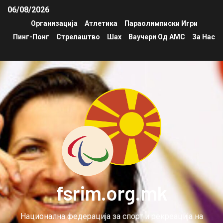
06/08/2026
Организација
Атлетика
Параолимписки Игри
Пинг-Понг
Стрелаштво
Шах
Ваучери Од АМС
За Нас
fsrim.org.mk
Национална федерација за спорт и рекреација на