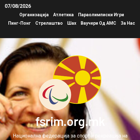
07/08/2026
Организација
Атлетика
Параолимписки Игри
Пинг-Понг
Стрелаштво
Шах
Ваучери Од АМС
За Нас
fsrim.org.mk
Национална федерација за спорт и рекреација на