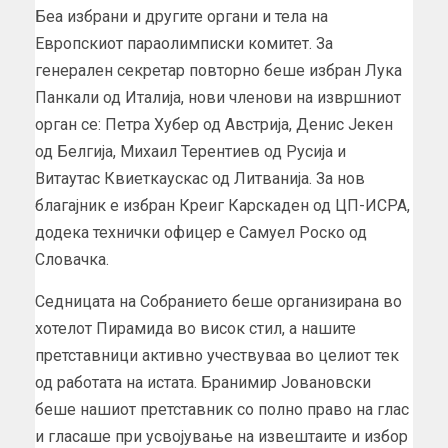
Беа избрани и другите органи и тела на
Европскиот параолимписки комитет. За
генерален секретар повторно беше избран Лука
Панкали од Италија, нови членови на извршниот
орган се: Петра Хубер од Австрија, Денис Јекен
од Белгија, Михаил Терентиев од Русија и
Витаутас Квиеткаускас од Литванија. За нов
благајник е избран Креиг Карскаден од ЦП-ИСРА,
додека технички офицер е Самуел Роско од
Словачка.
Седницата на Собранието беше организирана во
хотелот Пирамида во висок стил, а нашите
претставници активно учествуваа во целиот тек
од работата на истата. Бранимир Јовановски
беше нашиот претставник со полно право на глас
и гласаше при усвојување на извештаите и избор