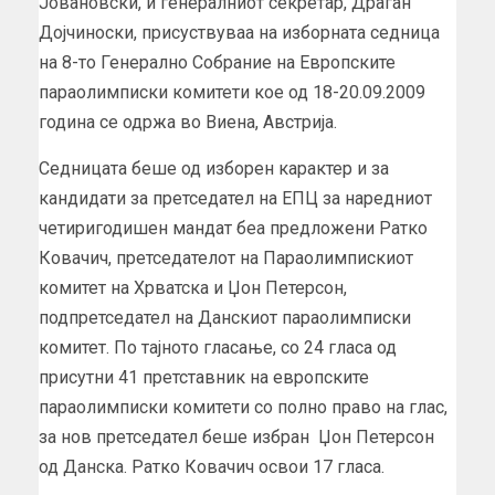
Јовановски, и генералниот секретар, Драган
Дојчиноски, присуствуваа на изборната седница
на 8-то Генерално Собрание на Европските
параолимписки комитети кое од 18-20.09.2009
година се одржа во Виена, Австрија.
Седницата беше од изборен карактер и за
кандидати за претседател на ЕПЦ за наредниот
четиригодишен мандат беа предложени Ратко
Ковачич, претседателот на Параолимпискиот
комитет на Хрватска и Џон Петерсон,
подпретседател на Данскиот параолимписки
комитет. По тајното гласање, со 24 гласа од
присутни 41 претставник на европските
параолимписки комитети со полно право на глас,
за нов претседател беше избран Џон Петерсон
од Данска. Ратко Ковачич освои 17 гласа.