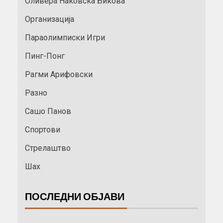
Оливера Наковска Бикова
Организација
Параолимписки Игри
Пинг-Понг
Рагми Арифовски
Разно
Сашо Панов
Спортови
Стрелаштво
Шах
ПОСЛЕДНИ ОБЈАВИ