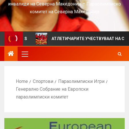
инвалиди на Северна Македонија – Параолимписко
комитет на Северна Македонија
а VIEWS
АТЛЕТИЧАРИТЕ УЧЕСТВУВААТ НА СРБИЈА О
Home
Спортови
Параолимписки Игри
Генерално Собрание на Европски
параолимписки комитет