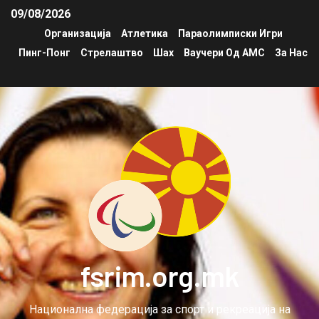
09/08/2026
Организација
Атлетика
Параолимписки Игри
Пинг-Понг
Стрелаштво
Шах
Ваучери Од АМС
За Нас
fsrim.org.mk
Национална федерација за спорт и рекреација на