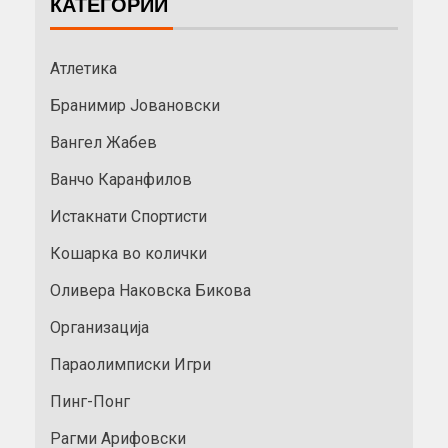
КАТЕГОРИИ
Атлетика
Бранимир Јовановски
Вангел Жабев
Ванчо Каранфилов
Истакнати Спортисти
Кошарка во колички
Оливера Наковска Бикова
Организација
Параолимписки Игри
Пинг-Понг
Рагми Арифовски