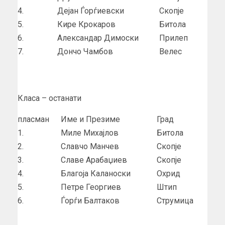
4.
Дејан Ѓорѓиевски
Скопје
5.
Кире Крокаров
Битола
6.
Александар Димоски
Прилеп
7.
Дончо Чамбов
Велес
Класа – останати
пласман
Име и Презиме
Град
1.
Миле Михајлов
Битола
2.
Славчо Манчев
Скопје
3.
Славе Арабаџиев
Скопје
4.
Благоја Каланоски
Охрид
5.
Петре Георгиев
Штип
6.
Ѓорѓи Балтаков
Струмица