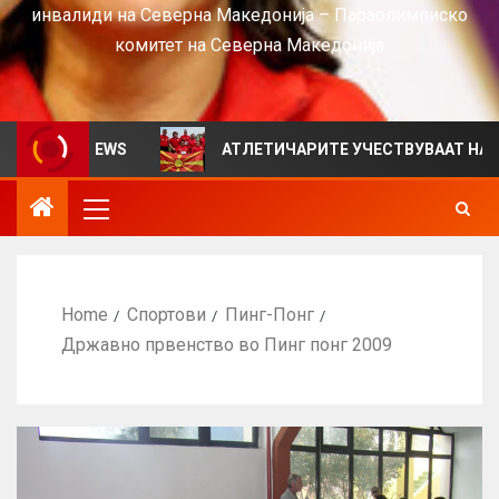
инвалиди на Северна Македонија – Параолимписко
комитет на Северна Македонија
 за VIEWS
АТЛЕТИЧАРИТЕ УЧЕСТВУВААТ НА СРБИЈА
Home
Спортови
Пинг-Понг
Државно првенство во Пинг понг 2009