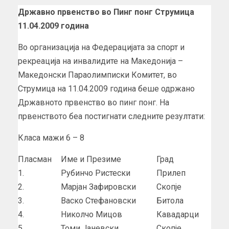
Државно првенство во Пинг понг Струмица
11.04.2009 година
Во организација на Федерацијата за спорт и
рекреација на инвалидите на Македонија –
Македонски Параолимписки Комитет, во
Струмица на 11.04.2009 година беше одржано
Државното првенство во пинг понг. На
првенството беа постигнати следните резултати:
Класа мажи 6 – 8
Пласман
Име и Презиме
Град
1.
Рубинчо Ристески
Прилеп
2.
Марјан Зафировски
Скопје
3.
Васко Стефановски
Битола
4.
Николчо Мицов
Кавадарци
5.
Томи Јаневски
Скопје