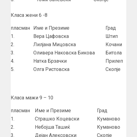
Класа жени 6 -8
пласман
Име и Презиме
Град
1.
Вера Цафовска
Штип
2.
Лилјана Мицовска
Кочани
3.
Оливера Наковска Бикова
Битола
4.
Натка Брзачки
Прилеп
5.
Олга Ристовска
Скопје
Класа мажи 9 – 10
пласман
Име и Презиме
Град
1.
Страшко Коцевски
Куманово
2.
Небојша Ташиќ
Куманово
3.
Дејан Алексовски
Скопје