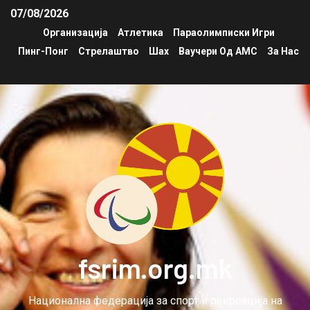
07/08/2026
Организација
Атлетика
Параолимписки Игри
Пинг-Понг
Стрелаштво
Шах
Ваучери Од АМС
За Нас
fsrim.org.mk
Национална федерација за спорт и рекреација на