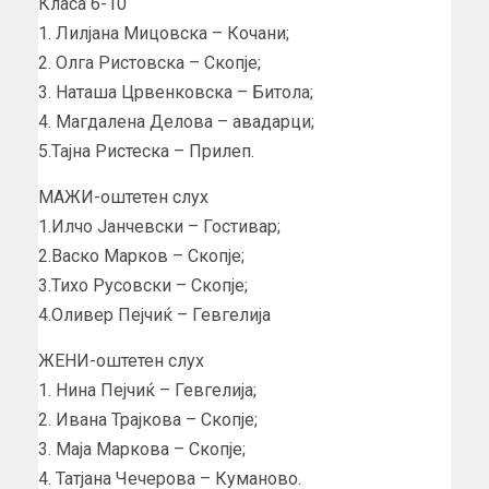
Класа 6-10
1. Лилјана Мицовска – Кочани;
2. Олга Ристовска – Скопје;
3. Наташа Црвенковска – Битола;
4. Магдалена Делова – авадарци;
5.Тајна Ристеска – Прилеп.
МАЖИ-оштетен слух
1.Илчо Јанчевски – Гостивар;
2.Васко Марков – Скопје;
3.Тихо Русовски – Скопје;
4.Оливер Пејчиќ – Гевгелија
ЖЕНИ-оштетен слух
1. Нина Пејчиќ – Гевгелија;
2. Ивана Трајкова – Скопје;
3. Маја Маркова – Скопје;
4. Татјана Чечерова – Куманово.