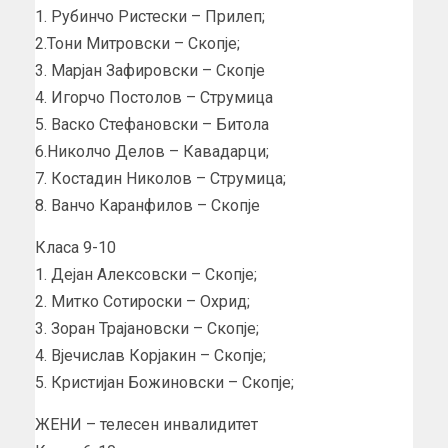
1. Рубинчо Ристески – Прилеп;
2.Тони Митровски – Скопје;
3. Марјан Зафировски – Скопје
4. Игорчо Постолов – Струмица
5. Васко Стефановски – Битола
6.Николчо Делов – Кавадарци;
7. Костадин Николов – Струмица;
8. Ванчо Каранфилов – Скопје
Класа 9-10
1. Дејан Алексовски – Скопје;
2. Митко Сотироски – Охрид;
3. Зоран Трајановски – Скопје;
4. Вјечислав Корјакин – Скопје;
5. Кристијан Божиновски – Скопје;
ЖЕНИ – телесен инвалидитет