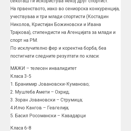
секогаш ги искористува некој друг спортист.
На првенството, иако во сениорска конкуренција,
учествуваа и три млади спортисти (Костадин
Николов, Кристијан Божиновски и Ивана
Трајкова), стипендисти на Агенцијата за млади и
спорт на РМ.
По исклучително фер и коректна борба, беа
постигнати следните резултати по класи:
МАЖИ – телесен инвалидитет
Класа 3-5
1. Бранимир Јовановски-Куманово;
2. Муштеба Амети – Охрид;
3. Зоран Јовановски – Струмица;
4.Илчо Кангов – Гевгелија;
5. Басил Росомански – Кавадарци
Класа 6-8