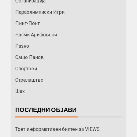
Организација
Параолимписки Игри
Пинг-Понг
Рагми Арифовски
Разно
Сашо Панов
Спортови
Стрелаштво
Шах
ПОСЛЕДНИ ОБЈАВИ
Трет информативен билтен за VIEWS