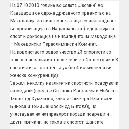
На 07.10.2018 година во салата „Јасмин“ во
Кавадарци се одржа државното првенство на
Македонија во пинг понг за лица со инвалидност
во организација на Националната федерација за
спорт и рекреација на инвалидите на Македонија
– Македонски Параолимписки Комитет.
На првенството зедоа учество 23 спортисти со
телесен инвалидитет поделени во 4 категории и 8
спортисти со оштетен слух (по 4 во машка и ви
женска конкуренција).
За жал, неколку квалитетни спортисти, освојувачи
на медали (пред се Страшко Коцевски и Небојша
Ташиќ од Куманово, како и Оливера Наковска-
Бикова и Томи Јаневски од Битола)), не
учествуваа на натпреварот поради повреди и
други причини, но таков е спортот, шансите