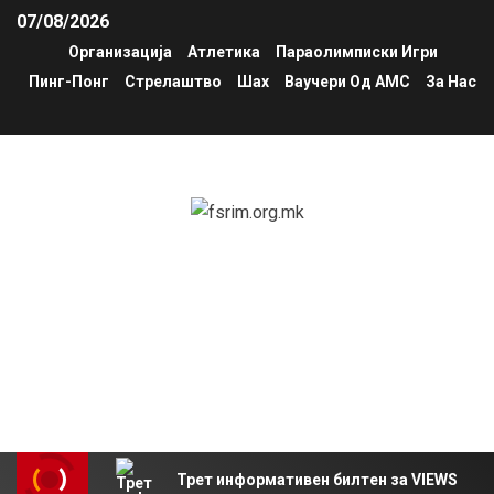
07/08/2026
Организација
Атлетика
Параолимписки Игри
Пинг-Понг
Стрелаштво
Шах
Ваучери Од АМС
За Нас
fsrim.org.mk
Национална федерација за спорт и рекреација на
инвалиди на Северна Македонија – Параолимписко
комитет на Северна Македонија
Трет информативен билтен за VIEWS