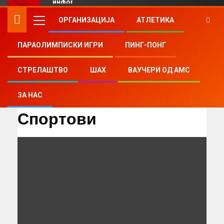
ОРГАНИЗАЦИЈА
АТЛЕТИКА
ПАРАОЛИМПИСКИ ИГРИ
ПИНГ-ПОНГ
Home
Спортови
Page 34
СТРЕЛАШТВО
ШАХ
ВАУЧЕРИ ОД АМС
ЗА НАС
Спортови