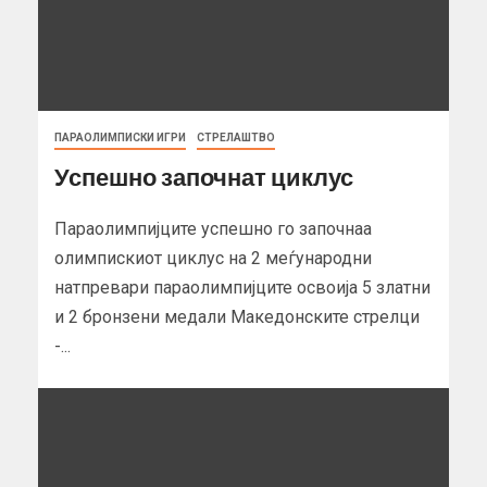
ПАРАОЛИМПИСКИ ИГРИ
СТРЕЛАШТВО
Успешно започнат циклус
Параолимпијците успешно го започнаа
олимпискиот циклус на 2 меѓународни
натпревари параолимпијците освоија 5 златни
и 2 бронзени медали Македонските стрелци
-...