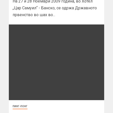
На 27 и 28 Ноември 2009 година, во Хотел
„Цар Самуил“ - Банско, се одржа Државното
првенство во шах во...
ПИНГ-ПОНГ