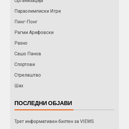
Организација
Параолимписки Игри
Пинг-Понг
Рагми Арифовски
Разно
Сашо Панов
Спортови
Стрелаштво
Шах
ПОСЛЕДНИ ОБЈАВИ
Трет информативен билтен за VIEWS