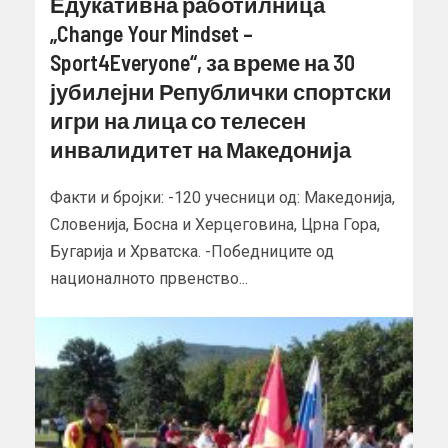
Едукативна работилница
„Change Your Mindset –
Sport4Everyone“, за време на 30
јубилејни Републички спортски
игри на лица со телесен
инвалидитет на Македонија
Факти и бројки: -120 учесници од: Македонија,
Словенија, Босна и Херцеговина, Црна Гора,
Бугарија и Хрватска. -Победниците од
националното првенство...