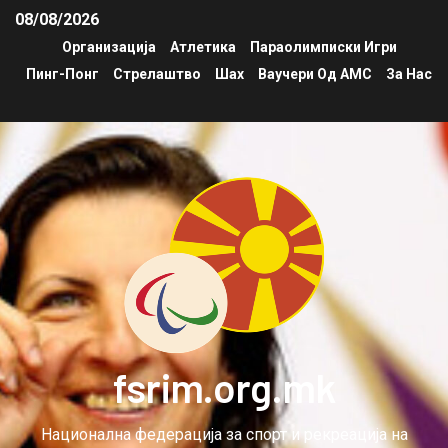
08/08/2026
Организација
Атлетика
Параолимписки Игри
Пинг-Понг
Стрелаштво
Шах
Ваучери Од АМС
За Нас
fsrim.org.mk
Национална федерација за спорт и рекреација на