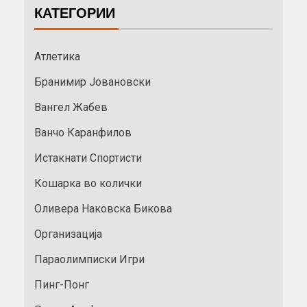
КАТЕГОРИИ
Атлетика
Бранимир Јовановски
Вангел Жабев
Ванчо Каранфилов
Истакнати Спортисти
Кошарка во колички
Оливера Наковска Бикова
Организација
Параолимписки Игри
Пинг-Понг