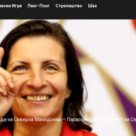
иски Игри
Пинг-Понг
Стрелаштво
Шах
лиди на Северна Македонија – Параолимписко комитет на С