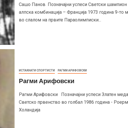
Сашо Панов Позначајни успеси Светски шампион
алпска комбинација – Франција 1973 година 9-то 
во слалом на првите Параолимписки...
ИСТАКНАТИ СПОРТИСТИ
РАГМИ АРИФОВСКИ
Рагми Арифовски
Рагми Арифовски Позначајни успеси Златен меда
Светско првенство во голбал 1986 година - Роерм
Холандија