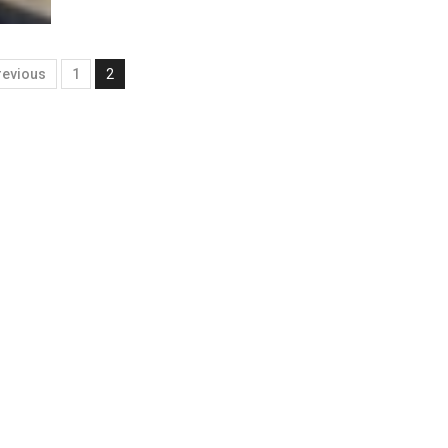
revious
1
2