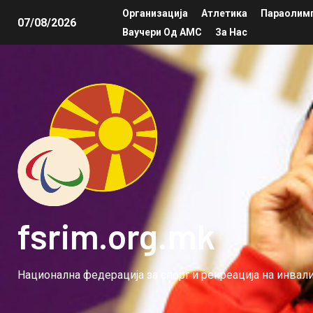
Организација
Атлетика
Параолимп
07/08/2026
Ваучери Од АМС
За Нас
fsrim.org.mk
Национална федерација за спорт и рекреација на инва