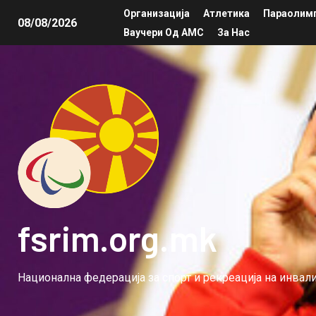
Организација
Атлетика
Параолимп
08/08/2026
Ваучери Од АМС
За Нас
fsrim.org.mk
Национална федерација за спорт и рекреација на инва