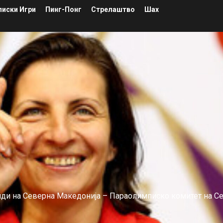
иски Игри
Пинг-Понг
Стрелаштво
Шах
лиди на Северна Македонија – Параолимписко комитет на С