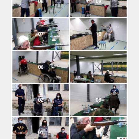
08
09
07
10
06
04
02
03
01
05