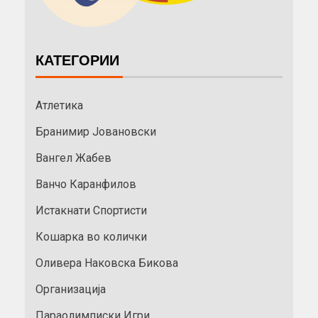
КАТЕГОРИИ
Атлетика
Бранимир Јовановски
Вангел Жабев
Ванчо Каранфилов
Истакнати Спортисти
Кошарка во колички
Оливера Наковска Бикова
Организација
Параолимписки Игри