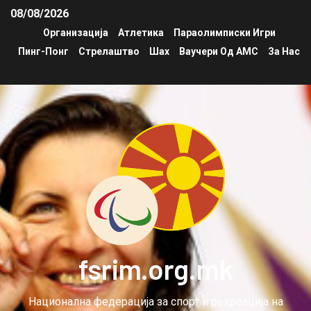
08/08/2026
Организација
Атлетика
Параолимписки Игри
Пинг-Понг
Стрелаштво
Шах
Ваучери Од АМС
За Нас
fsrim.org.mk
Национална федерација за спорт и рекреација на