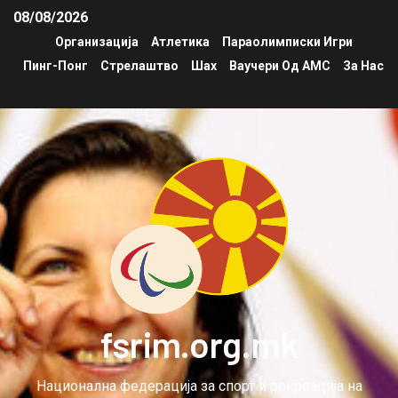
08/08/2026
Организација
Атлетика
Параолимписки Игри
Пинг-Понг
Стрелаштво
Шах
Ваучери Од АМС
За Нас
fsrim.org.mk
Национална федерација за спорт и рекреација на