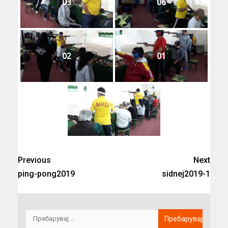
03
06
02
01
04
Previous
Next
ping-pong2019
sidnej2019-1