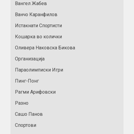
Вангел Жабев
Ванчо Каранфилов
Истакнати Спортисти
Кошарка во колички
Оливера Наковска Бикова
Организација
Параолимписки Игри
Пинг-Понг
Рагми Арифовски
Разно
Сашо Панов
Спортови