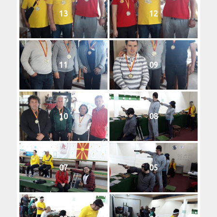
13
12
11
09
10
08
07
05