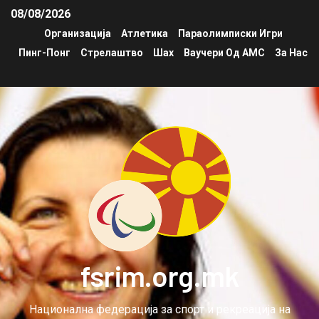
08/08/2026
Организација
Атлетика
Параолимписки Игри
Пинг-Понг
Стрелаштво
Шах
Ваучери Од АМС
За Нас
fsrim.org.mk
Национална федерација за спорт и рекреација на