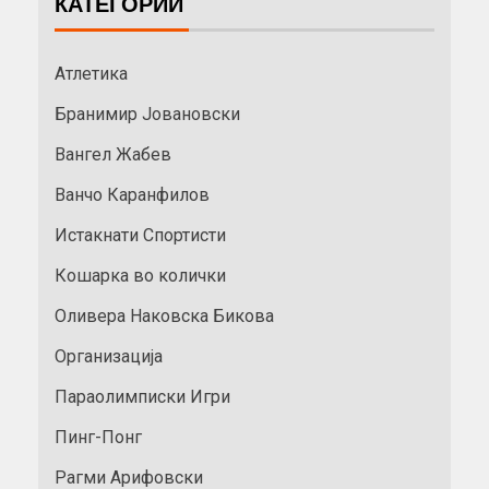
КАТЕГОРИИ
Атлетика
Бранимир Јовановски
Вангел Жабев
Ванчо Каранфилов
Истакнати Спортисти
Кошарка во колички
Оливера Наковска Бикова
Организација
Параолимписки Игри
Пинг-Понг
Рагми Арифовски