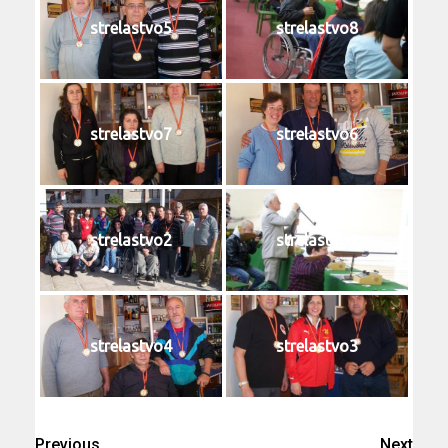
strelastvo5
strelastvo8
strelastvo7
strelastvo6
strelastvo2
strelastvo1
strelastvo4
strelastvo3
Previous
Next