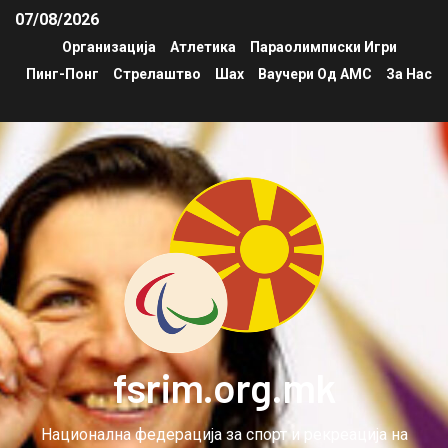
07/08/2026
Организација
Атлетика
Параолимписки Игри
Пинг-Понг
Стрелаштво
Шах
Ваучери Од АМС
За Нас
fsrim.org.mk
Национална федерација за спорт и рекреација на