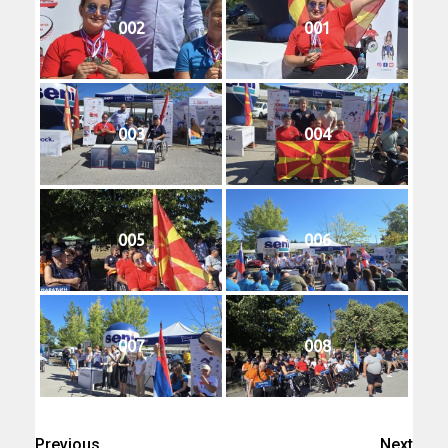
002
001
003
004
005
006
007
008
Previous
Next