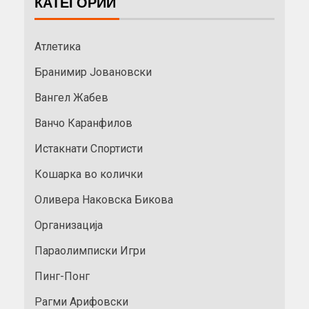
КАТЕГОРИИ
Атлетика
Бранимир Јовановски
Вангел Жабев
Ванчо Каранфилов
Истакнати Спортисти
Кошарка во колички
Оливера Наковска Бикова
Организација
Параолимписки Игри
Пинг-Понг
Рагми Арифовски