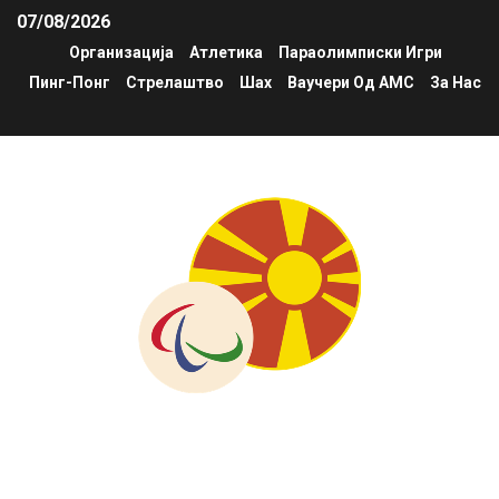
07/08/2026
Организација
Атлетика
Параолимписки Игри
Пинг-Понг
Стрелаштво
Шах
Ваучери Од АМС
За Нас
fsrim.org.mk
Национална федерација за спорт и рекреација на