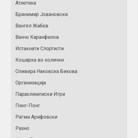
Атлетика
Бранимир Јовановски
Вангел Жабев
Ванчо Каранфилов
Истакнати Спортисти
Кошарка во колички
Оливера Наковска Бикова
Организација
Параолимписки Игри
Пинг-Понг
Рагми Арифовски
Разно