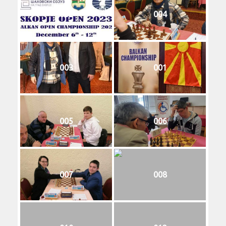
002
004
003
001
005
006
007
008