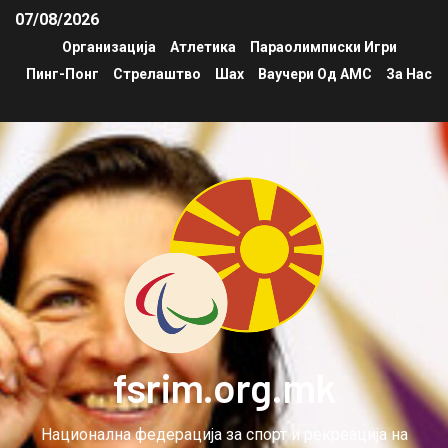
07/08/2026
Организација
Атлетика
Параолимписки Игри
Пинг-Понг
Стрелаштво
Шах
Ваучери Од АМС
За Нас
fsrim.org.mk
Национална федерација за спорт и рекреација на