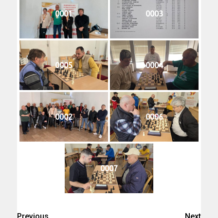
0001
0003
0005
0004
0002
0006
0007
Previous
Next