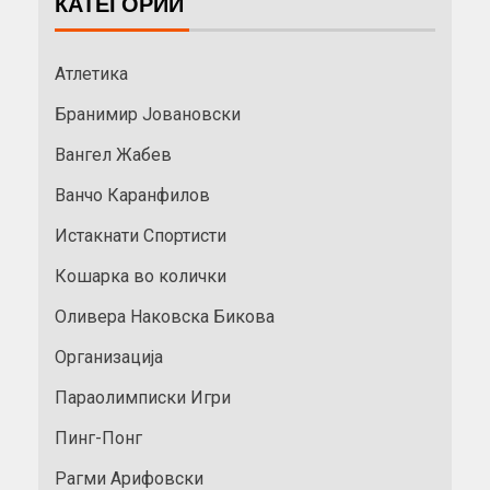
КАТЕГОРИИ
Атлетика
Бранимир Јовановски
Вангел Жабев
Ванчо Каранфилов
Истакнати Спортисти
Кошарка во колички
Оливера Наковска Бикова
Организација
Параолимписки Игри
Пинг-Понг
Рагми Арифовски