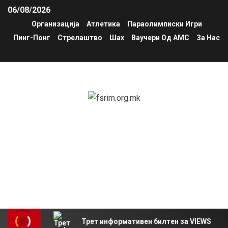
06/08/2026
Организација
Атлетика
Параолимписки Игри
Пинг-Понг
Стрелаштво
Шах
Ваучери Од АМС
За Нас
fsrim.org.mk
Национална федерација за спорт и рекреација на
инвалиди на Северна Македонија – Параолимписко
комитет на Северна Македонија
Трет информативен билтен за VIEWS