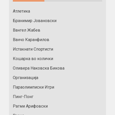
Атлетика
Бранимир Јовановски
Вангел Жабев
Ванчо Каранфилов
Истакнати Спортисти
Кошарка во колички
Оливера Наковска Бикова
Организација
Параолимписки Игри
Пинг-Понг
Рагми Арифовски