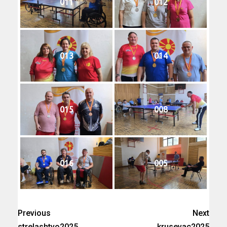
011
012
013
014
015
008
016
005
Previous
Next
strelashtvo2025
krusevac2025