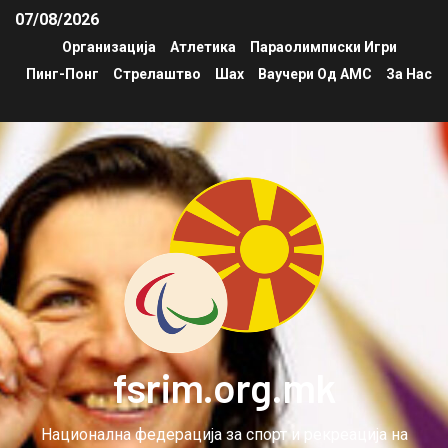
07/08/2026
Организација
Атлетика
Параолимписки Игри
Пинг-Понг
Стрелаштво
Шах
Ваучери Од АМС
За Нас
fsrim.org.mk
Национална федерација за спорт и рекреација на