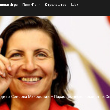
иски Игри
Пинг-Понг
Стрелаштво
Шах
лиди на Северна Македонија – Параолимписко комитет на С