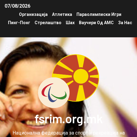
07/08/2026
Организација
Атлетика
Параолимписки Игри
Пинг-Понг
Стрелаштво
Шах
Ваучери Од АМС
За Нас
fsrim.org.mk
Национална федерација за спорт и рекреација на