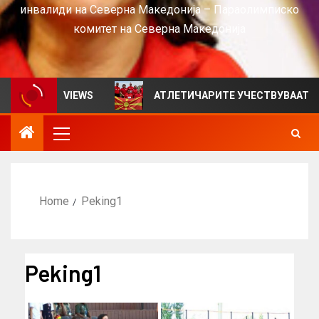
инвалиди на Северна Македонија – Параолимписко
комитет на Северна Македонија
илтен за VIEWS
АТЛЕТИЧАРИТЕ УЧЕСТВУВААТ НА СР
Home
Peking1
Peking1