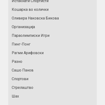
Истакнати Спортисти
Кошарка во колички
Оливера Наковска Бикова
Организација
Параолимписки Игри
Пинг-Понг
Рагми Арифовски
Разно
Сашо Панов
Спортови
Стрелаштво
Шах