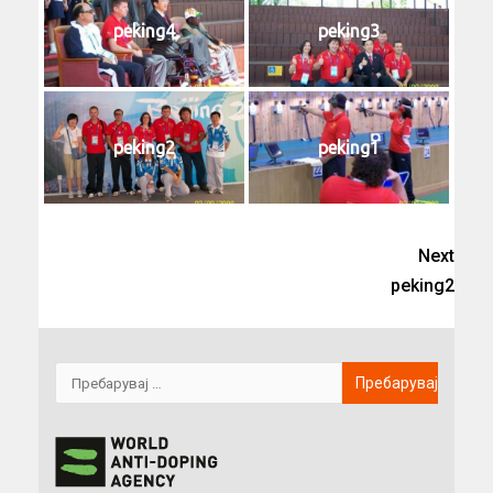
peking4
peking3
peking2
peking1
Next
peking2