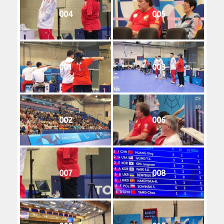
004
005
001
003
002
006
007
008