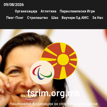
09/08/2026
Организација
Атлетика
Параолимписки Игри
Пинг-Понг
Стрелаштво
Шах
Ваучери Од АМС
За Нас
fsrim.org.mk
Национална федерација за спорт и рекреација на