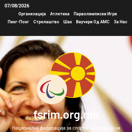
07/08/2026
Организација
Атлетика
Параолимписки Игри
Пинг-Понг
Стрелаштво
Шах
Ваучери Од АМС
За Нас
fsrim.org.mk
Национална федерација за спорт и рекреација на