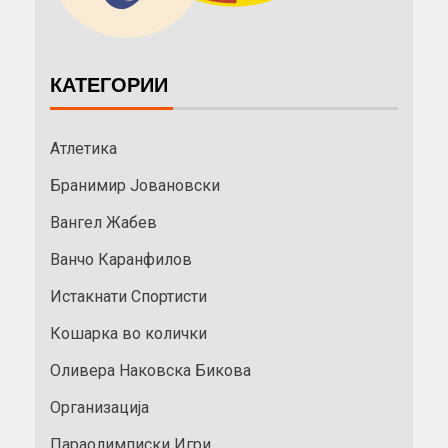
КАТЕГОРИИ
Атлетика
Бранимир Јовановски
Вангел Жабев
Ванчо Каранфилов
Истакнати Спортисти
Кошарка во колички
Оливера Наковска Бикова
Организација
Параолимписки Игри