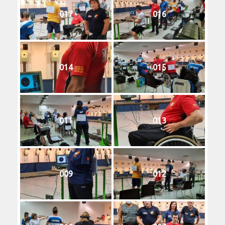
017
016
014
015
011
013
009
012