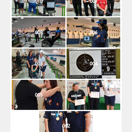
010
007
008
006
003
004
005
001
002