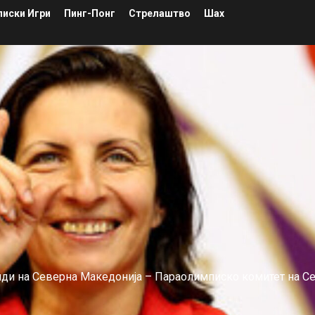
иски Игри
Пинг-Понг
Стрелаштво
Шах
лиди на Северна Македонија – Параолимписко комитет на С