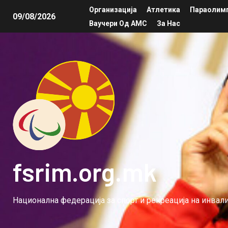
Организација
Атлетика
Параолимп
09/08/2026
Ваучери Од АМС
За Нас
fsrim.org.mk
Национална федерација за спорт и рекреација на инва