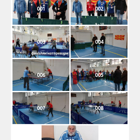
001
002
003
004
006
005
007
008