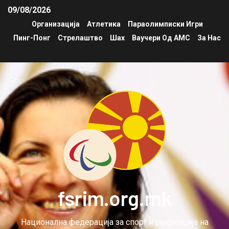
09/08/2026
Организација
Атлетика
Параолимписки Игри
Пинг-Понг
Стрелаштво
Шах
Ваучери Од АМС
За Нас
fsrim.org.mk
Национална федерација за спорт и рекреација на